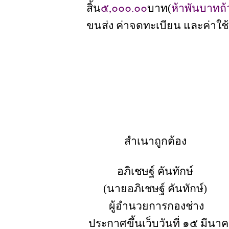
สิ้น
๕,๐๐๐.๐๐
บาท(
ห้าพันบาทถ
ขนส่ง ค่าจดทะเบียน และค่าใช้จ
สำเนาถูกต้อง
อภิเชษฐ์ คันทักษ์
(นายอภิเชษฐ์ คันทักษ์)
ผู้อำนวยการกองช่าง
ประกาศขึ้นเว็บวันที่ ๑๕ มีน