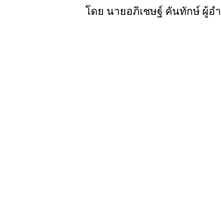
โดย นายอภิเชษฐ์ คันทักษ์ ผู้