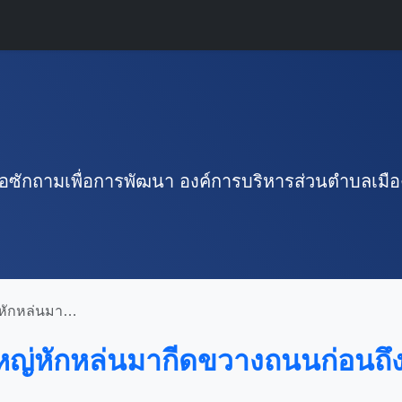
ข้อซักถามเพื่อการพัฒนา องค์การบริหารส่วนตำบลเมื
องคู อบต. มาดูให้หน่อยจ้า
ใหญ่หักหล่นมากีดขวางถนนก่อนถึ