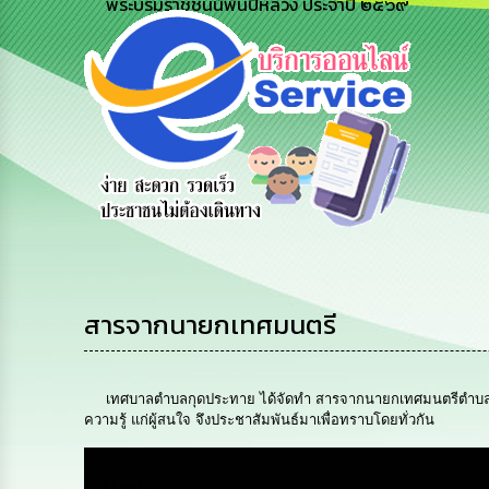
พระบรมราชชนนีพันปีหลวง ประจำปี ๒๕๖๙
ถามตอบ
สำรวจความ
ผู้รับเบีย
Q&A
พึงพอใจ
ยังชีพ
สารจากนายกเทศมนตรี
เทศบาลตำบลกุดประทาย ได้จัดทำ สารจากนายกเทศมนตรีตำบลกุดป
ความรู้ แก่ผู้สนใจ จึงประชาสัมพันธ์มาเพื่อทราบโดยทั่วกัน
Media