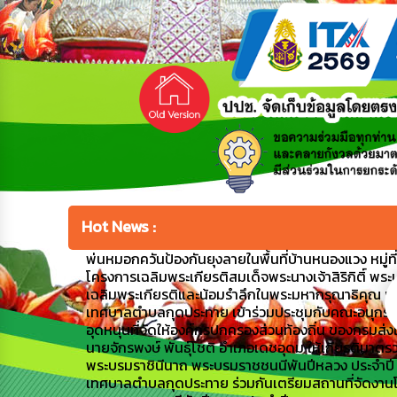
Hot News :
พ่นหมอกควันป้องกันยุงลายในพื้นที่บ้านหนองแวง หมู่ที่ 1
โครงการเฉลิมพระเกียรติสมเด็จพระนางเจ้าสิริกิติ์ พระ
เฉลิมพระเกียรติและน้อมรำลึกในพระมหากรุณาธิคุณ เ
เทศบาลตำบลกุดประทาย เข้าร่วมประชุมกับคณะอนุกรร
อุดหนุนที่จัดให้องค์กรปกครองส่วนท้องถิ่น ของกรมส่
นายจักรพงษ์ พันธุ์โชติ อำเภอเดชอุดม ให้เกียรติมาตรว
พระบรมราชินีนาถ พระบรมราชชนนีพันปีหลวง ประจำป
เทศบาลตำบลกุดประทาย ร่วมกันเตรียมสถานที่จัดงานโค