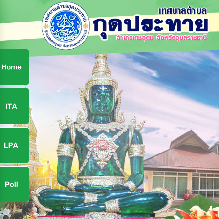
ก
9
9
จ