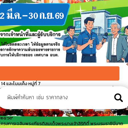
4 และโนนเค็ง หมู่ที่ 7
บรมราชินีนาถ พระบรมราชชนนีพันปีหลวง พิธีปล่อยพันธุ์สัตว์น้ำ
นื่องในโอกาสวันคล้ายวันพระราชสมภพฯ
มาธิการท้องถิ่น เทศบาลนคร เทศบาลเมือง เทศบาลตำบล และเงิน
งเสริมการปกครองส่วนท้องถิ่น
จเยี่ยมสถานที่จัดงานโครงการเฉลิมพระเกียรติสมเด็จพระนางเจ้าสิริกิติ
ี ๒๕๖๙
รงการเฉลิมพระเกียรติสมเด็จพระนางเจ้าสิริกิติ์ พระบรมราชินีนาถ