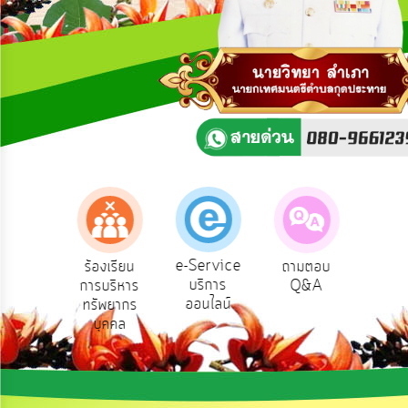
ความ
คิด
เห็น
แผน
ยุทธศาสตร์/
แผน
พัฒนา
การ
บริหาร/
พัฒนา
ทรัพยากร
บุคคล
e-Service
องเรียน
ร้องเรียน
ถามตอบ
สำ
บริการ
รทุจริต
การบริหาร
Q&A
ควา
การ
ออนไลน์
ทรัพยากร
พอ
บริหาร
บุคคล
งาน
การ
ส่ง