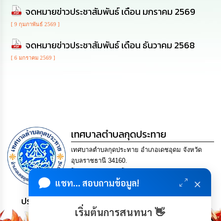
ดำเนิน
การ
จดหมายข่าวประชาสัมพันธ์ เดือน มกราคม 2569
เพื่อ
ป้องกัน
[ 9 กุมภาพันธ์ 2569 ]
การ
จดหมายข่าวประชาสัมพันธ์ เดือน ธันวาคม 2568
ทุจริต
[ 6 มกราคม 2569 ]
มาตรการ
ส่ง
เสริม
คุณธรรม
และ
ความ
โปร่งใส
เทศบาลตำบลกุดประทาย
ร้อง
เทศบาลตำบลกุดประทาย อำเภอเดชอุดม จังหวัด
เรียน
อุบลราชธานี 34160.
ร้อง
โทร. 045-252970 โทรสาร. 045-252971 Email
ทุกข์
×
แชท... สอบถามข้อมูล!
saraban@kudprathay.go.th
ประชาชน มีภูมิคุ้มกัน พึ่งพาตนเอง พอเพียง เป็นสุข
e-
Service
เริ่มต้นการสนทนา 👋