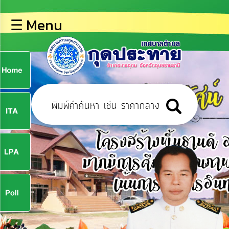
×
☰ Menu
lose
หน้า
หลัก
ข้อมูล
ก
พื้น
ฐาน
9
บุคลากร
ข่าว
ประชาสัมพันธ์
9
การ
ปฏิสัมพันธ์
ข้อมูล
จ
รับ
ฟัง