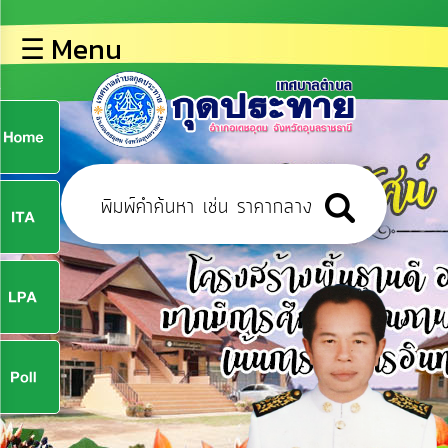
×
☰ Menu
lose
หน้า
หลัก
ข้อมูล
ก
พื้น
ฐาน
9
บุคลากร
ข่าว
ประชาสัมพันธ์
9
การ
ปฏิสัมพันธ์
ข้อมูล
จ
รับ
ฟัง