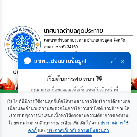
กิจการ
สภา
เทศบาลตำบลกุดประทาย
กิจการ
สภา
เทศบาลตำบลกุดประทาย อำเภอเดชอุดม จังหวัด
อุบลราชธานี 34160.
ท้อง
โทร. 045-252970 โทรสาร. 045-252971 Email
ถิ่น
×
แชท... สอบถามข้อมูล!
saraban@kudprathay.go.th
ของ
เรา
ประชาชน มีภูมิคุ้มกัน พึ่งพาตนเอง พอเพียง เป็นสุข
เริ่มต้นการสนทนา 👋
การ
จัดการ
กรุณากรอกชื่อของคุณเพื่อเริ่มแชทกับเจ้าหน้าที่
ความ
(เฉพาะในวันเวลาราชการ)
รู้
เว็บไซต์นี้มีการใช้งานคุกกี้เพื่อให้ท่านสามารถใช้บริการได้อย่างต่อ
เนื่องและอำนวยความสะดวกในการใช้งานเว็บไซต์ รวมถึงช่วยให้
เราปรับปรุงการนำเสนอเนื้อหาให้ตรงตามความต้องการของท่าน
ข้อมูล
เกี่ยวกับเรา
ติดต่อเรา
การ
โดยท่านสามารถศึกษารายละเอียดเพิ่มเติมได้จาก
ประกาศการใช้
ติดต่อ
คุกกี้
และ
ประกาศเกี่ยวกับความเป็นส่วนตัว
เริ่มแชท