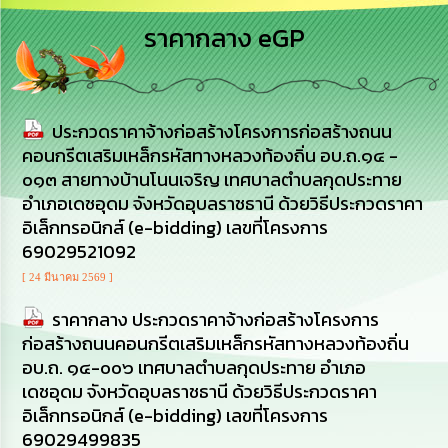
เสริม
ความ
ราคากลาง eGP
โปร่งใส
การ
จัด
ประกวดราคาจ้างก่อสร้างโครงการก่อสร้างถนน
ซื้อ
จัด
คอนกรีตเสริมเหล็กรหัสทางหลวงท้องถิ่น อบ.ถ.๑๔ -
จ้าง
๐๑๓ สายทางบ้านโนนเจริญ เทศบาลตำบลกุดประทาย
อำเภอเดชอุดม จังหวัดอุบลราชธานี ด้วยวิธีประกวดราคา
การ
อิเล็กทรอนิกส์ (e-bidding) เลขที่โครงการ
เงิน
69029521092
การ
คลัง
[ 24 มีนาคม 2569 ]
ราคากลาง ประกวดราคาจ้างก่อสร้างโครงการ
นโยบาย
ก่อสร้างถนนคอนกรีตเสริมเหล็กรหัสทางหลวงท้องถิ่น
No
Gift
อบ.ถ. ๑๔-๐๐๖ เทศบาลตำบลกุดประทาย อำเภอ
Policy
เดชอุดม จังหวัดอุบลราชธานี ด้วยวิธีประกวดราคา
อิเล็กทรอนิกส์ (e-bidding) เลขที่โครงการ
การ
69029499835