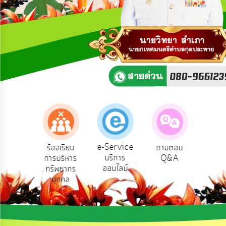
ความ
คิด
เห็น
แผน
ยุทธศาสตร์/
แผน
พัฒนา
การ
บริหาร/
พัฒนา
ทรัพยากร
บุคคล
e-Service
องเรียน
ร้องเรียน
ถามตอบ
สำ
บริการ
รทุจริต
การบริหาร
Q&A
ควา
การ
ออนไลน์
ทรัพยากร
พอ
บริหาร
บุคคล
งาน
การ
ส่ง