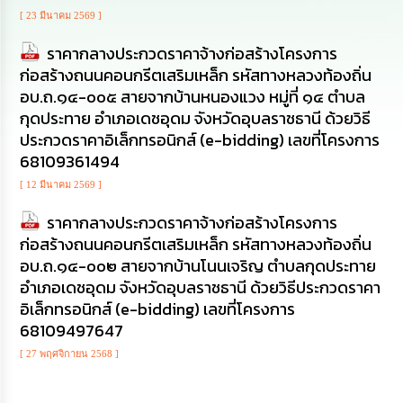
ดำเนิน
การ
[ 23 มีนาคม 2569 ]
เพื่อ
ป้องกัน
ราคากลางประกวดราคาจ้างก่อสร้างโครงการ
การ
ก่อสร้างถนนคอนกรีตเสริมเหล็ก รหัสทางหลวงท้องถิ่น
ทุจริต
อบ.ถ.๑๔-๐๐๕ สายจากบ้านหนองแวง หมู่ที่ ๑๔ ตำบล
กุดประทาย อำเภอเดชอุดม จังหวัดอุบลราชธานี ด้วยวิธี
มาตรการ
ประกวดราคาอิเล็กทรอนิกส์ (e-bidding) เลขที่โครงการ
ส่ง
68109361494
เสริม
คุณธรรม
[ 12 มีนาคม 2569 ]
และ
ความ
ราคากลางประกวดราคาจ้างก่อสร้างโครงการ
โปร่งใส
ก่อสร้างถนนคอนกรีตเสริมเหล็ก รหัสทางหลวงท้องถิ่น
อบ.ถ.๑๔-๐๐๒ สายจากบ้านโนนเจริญ ตำบลกุดประทาย
ร้อง
อำเภอเดชอุดม จังหวัดอุบลราชธานี ด้วยวิธีประกวดราคา
เรียน
ร้อง
อิเล็กทรอนิกส์ (e-bidding) เลขที่โครงการ
ทุกข์
68109497647
[ 27 พฤศจิกายน 2568 ]
e-
Service