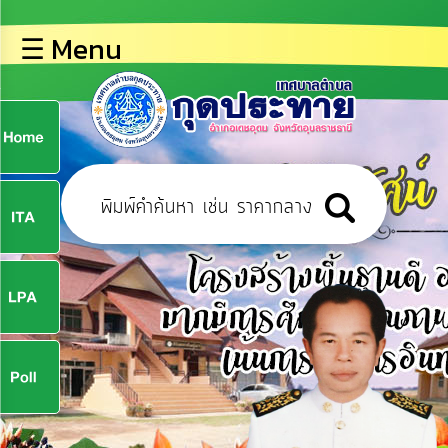
×
☰ Menu
lose
หน้า
หลัก
ข้อมูล
ก
พื้น
ฐาน
9
บุคลากร
ข่าว
ประชาสัมพันธ์
9
การ
ปฏิสัมพันธ์
ข้อมูล
จ
รับ
ฟัง