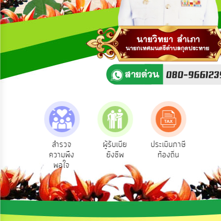
ความ
คิด
เห็น
แผน
ยุทธศาสตร์/
แผน
พัฒนา
การ
บริหาร/
พัฒนา
ทรัพยากร
บุคคล
ามตอบ
สำรวจ
ผู้รับเบีย
ประเมินภาษี
ทะเบ
Q&A
ความพึง
ยังชีพ
ท้องถิ่น
พาณ
การ
พอใจ
บริหาร
งาน
การ
ส่ง