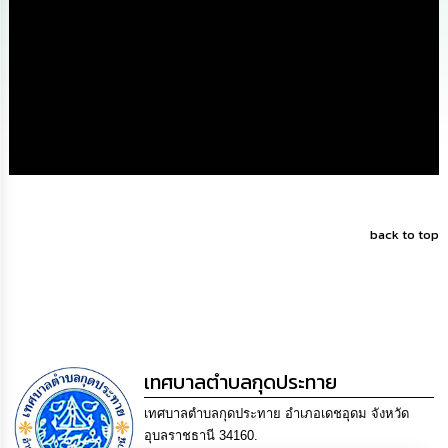
ดำเนิน
การ
เพื่อ
ป้องกัน
การ
ทุจริต
มาตรการ
ส่ง
เสริม
คุณธรรม
และ
ความ
back to top
โปร่งใส
ร้อง
เรียน
ร้อง
ทุกข์
เทศบาลตำบลกุดประทาย
e-
เทศบาลตำบลกุดประทาย อำเภอเดชอุดม จังหวัด
Service
อุบลราชธานี 34160.