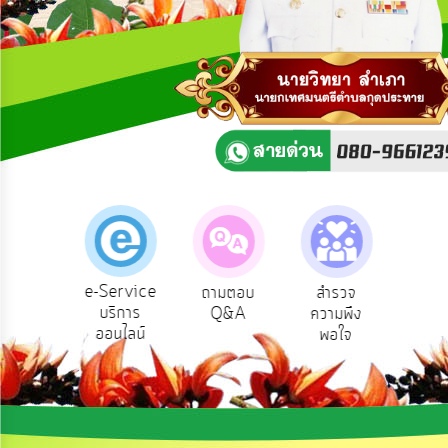
ความ
คิด
เห็น
แผน
ยุทธศาสตร์/
แผน
พัฒนา
การ
บริหาร/
พัฒนา
ทรัพยากร
บุคคล
e-Service
องเรียน
ถามตอบ
สำรวจ
ผู้รั
บริการ
รบริหาร
Q&A
ความพึง
ยัง
การ
ออนไลน์
ัพยากร
พอใจ
บริหาร
บุคคล
งาน
การ
ส่ง