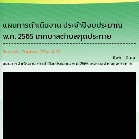
เสริม
ความ
โปร่งใส
แผนการดำเนินงาน ประจำปีงบประมาณ
การ
พ.ศ. 2565 เทศบาลตำบลกุดประทาย
จัด
ซื้อ
จัด
จ้าง
วันจันทร์, 25 ตุลาคม 2564 14:53
พิมพ์
อีเมล
แผนการดำเนินงาน ประจำปีงบประมาณ พ.ศ.2565 เทศบาลตำบลกุดประทาย
การ
เงิน
การ
Media
คลัง
นโยบาย
No
Gift
Policy
การ