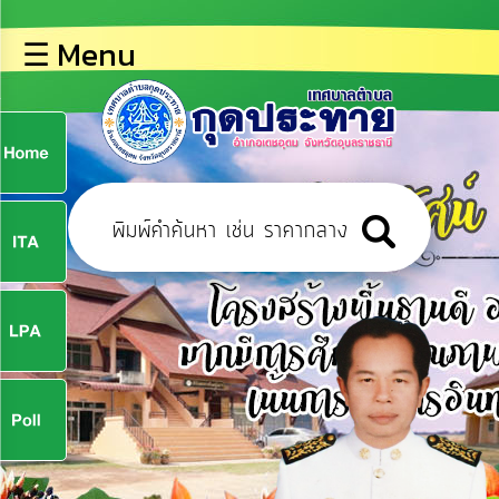
×
☰ Menu
lose
หน้า
หลัก
ข้อมูล
ก
พื้น
ฐาน
9
บุคลากร
ข่าว
ประชาสัมพันธ์
9
การ
ปฏิสัมพันธ์
ข้อมูล
จ
รับ
ฟัง