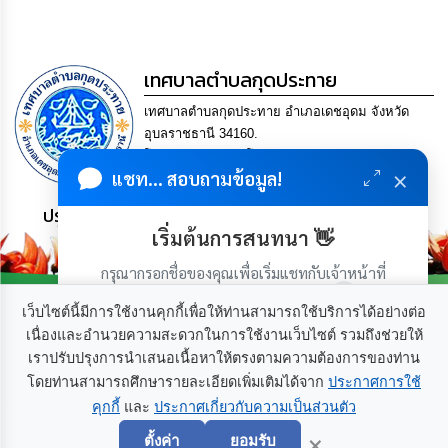
กิจการ
สภา
เทศบาลตำบลกุดประทาย
กิจการ
เทศบาลตำบลกุดประทาย อำเภอเดชอุดม จังหวัด
สภา
อุบลราชธานี 34160.
โทร. 045-252970 โทรสาร. 045-252971 Email
ท้อง
×
แชท... สอบถามข้อมูล!
saraban@kudprathay.go.th
ถิ่น
ของ
ประชาชน มีภูมิคุ้มกัน พึ่งพาตนเอง พอเพียง เป็นสุข
เรา
เริ่มต้นการสนทนา 👋
กรุณากรอกชื่อของคุณเพื่อเริ่มแชทกับเจ้าหน้าที่
การ
จัดการ
(เฉพาะในวันเวลาราชการ)
ความ
เว็บไซต์นี้มีการใช้งานคุกกี้เพื่อให้ท่านสามารถใช้บริการได้อย่างต่อ
รู้
เนื่องและอำนวยความสะดวกในการใช้งานเว็บไซต์ รวมถึงช่วยให้
เราปรับปรุงการนำเสนอเนื้อหาให้ตรงตามความต้องการของท่าน
เกี่ยวกับเรา
ติดต่อเรา
ข้อมูล
โดยท่านสามารถศึกษารายละเอียดเพิ่มเติมได้จาก
ประกาศการใช้
การ
คุกกี้
และ
ประกาศเกี่ยวกับความเป็นส่วนตัว
เริ่มแชท
ติดต่อ
×
ตั้งค่า
ยอมรับ