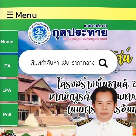
×
☰ Menu
lose
หน้า
หลัก
ข้อมูล
ก
พื้น
ฐาน
9
บุคลากร
ข่าว
ประชาสัมพันธ์
9
การ
ปฏิสัมพันธ์
ข้อมูล
จ
รับ
ฟัง