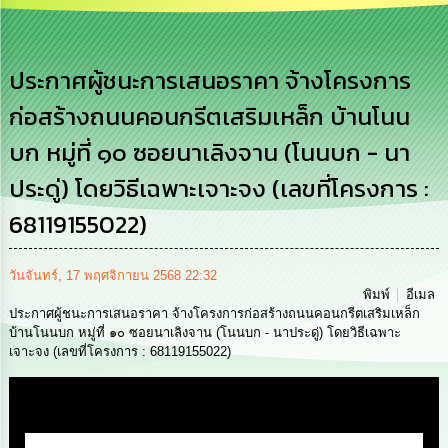
เสริม
ความ
โปร่งใส
ประกาศผู้ชนะการเสนอราคา จ้างโครงการ
การ
ก่อสร้างถนนคอนกรีตเสริมเหล็ก บ้านโนน
จัด
ซื้อ
บก หมู่ที่ ๑๐ ซอยนาเลิงจาน (โนนบก - นา
จัด
จ้าง
ประดู่) โดยวิธีเฉพาะเจาะจง (เลขที่โครงการ :
การ
68119155022)
เงิน
การ
คลัง
วันจันทร์, 17 พฤศจิกายน 2568 22:32
พิมพ์
อีเมล
ประกาศผู้ชนะการเสนอราคา จ้างโครงการก่อสร้างถนนคอนกรีตเสริมเหล็ก
นโยบาย
บ้านโนนบก หมู่ที่ ๑๐ ซอยนาเลิงจาน (โนนบก - นาประดู่) โดยวิธีเฉพาะ
No
เจาะจง (เลขที่โครงการ : 68119155022)
Gift
Policy
Media
การ