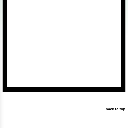
ดำเนิน
การ
เพื่อ
ป้องกัน
การ
ทุจริต
มาตรการ
ส่ง
เสริม
คุณธรรม
และ
ความ
โปร่งใส
ร้อง
เรียน
ร้อง
ทุกข์
back to top
e-
Service