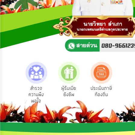
ความ
คิด
เห็น
แผน
ยุทธศาสตร์/
แผน
พัฒนา
การ
บริหาร/
พัฒนา
ทรัพยากร
บุคคล
ามตอบ
สำรวจ
ผู้รับเบีย
ประเมินภาษี
ทะเบ
Q&A
ความพึง
ยังชีพ
ท้องถิ่น
พาณ
การ
พอใจ
บริหาร
งาน
การ
ส่ง