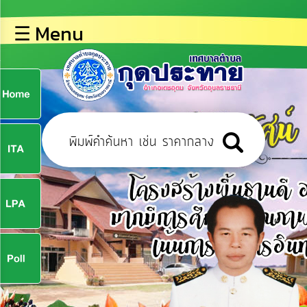
×
☰ Menu
lose
หน้า
หลัก
ข้อมูล
ก
พื้น
ฐาน
9
บุคลากร
ข่าว
ประชาสัมพันธ์
9
การ
ปฏิสัมพันธ์
ข้อมูล
จ
รับ
ฟัง