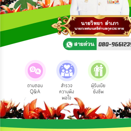
ความ
คิด
เห็น
แผน
ยุทธศาสตร์/
แผน
พัฒนา
การ
บริหาร/
พัฒนา
ทรัพยากร
บุคคล
ce
ถามตอบ
สำรวจ
ผู้รับเบีย
ประเมินภาษี
Q&A
ความพึง
ยังชีพ
ท้องถิ่น
การ
์
พอใจ
บริหาร
งาน
การ
ส่ง