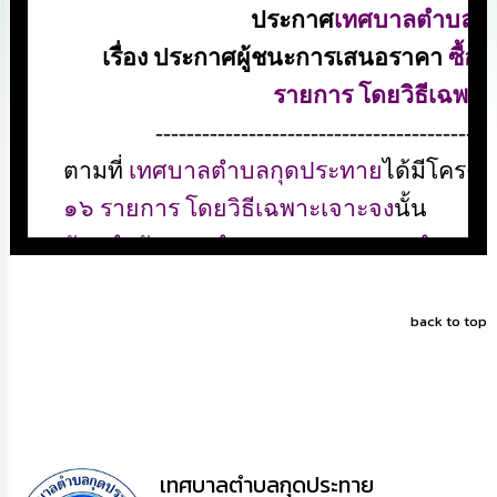
ดำเนิน
การ
เพื่อ
ป้องกัน
การ
ทุจริต
มาตรการ
ส่ง
เสริม
คุณธรรม
และ
ความ
โปร่งใส
back to top
ร้อง
เรียน
ร้อง
ทุกข์
e-
Service
เทศบาลตำบลกุดประทาย