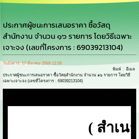
เสริม
ความ
โปร่งใส
ประกาศผู้ชนะการเสนอราคา ซื้อวัสดุ
การ
สำนักงาน จำนวน ๑๖ รายการ โดยวิธีเฉพาะ
จัด
ซื้อ
เจาะจง (เลขที่โครงการ : 69039213104)
จัด
จ้าง
วันอังคาร, 17 มีนาคม 2569 12:58
การ
พิมพ์
อีเมล
เงิน
ประกาศผู้ชนะการเสนอราคา ซื้อวัสดุสำนักงาน จำนวน ๑๖ รายการ โดยวิธี
การ
เฉพาะเจาะจง (เลขที่โครงการ : 69039213104)
คลัง
Media
นโยบาย
No
Gift
Policy
การ