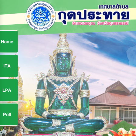
ก
9
9
จ