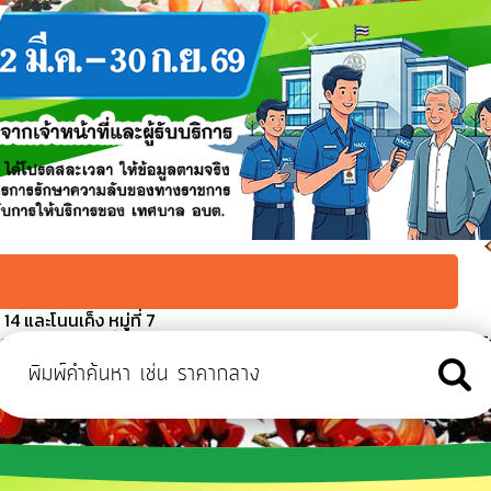
4 และโนนเค็ง หมู่ที่ 7
เตรียมสถานที่จัดงานโครงการเฉลิมพระเกียรติสมเด็จพระนางเจ้าสิริ
จำปี ๒๕๖๙
 สิงหาคม ๒๕๖๙