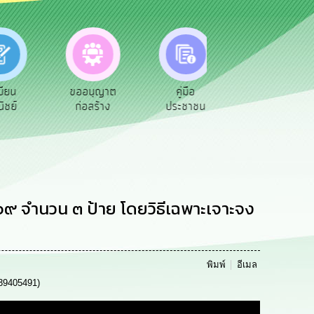
ียน
ขออนุญาต
คู่มือ
อำนาจหน้าที่
ชย์
ก่อสร้าง
ประชาชน
๖๙ จำนวน ๓ ป้าย โดยวิธีเฉพาะเจาะจง
พิมพ์
อีเมล
39405491)