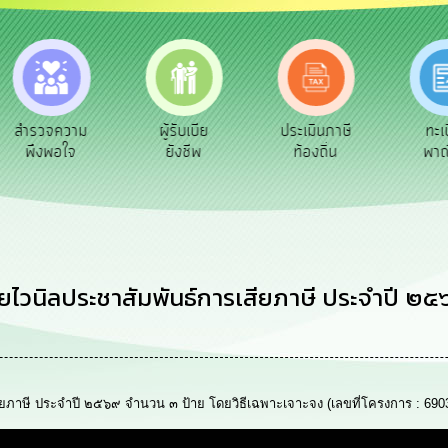
สำรวจความ
ผู้รับเบีย
ประเมินภาษี
ทะเบ
พึงพอใจ
ยังชีพ
ท้องถิ่น
พาณิ
ยไวนิลประชาสัมพันธ์การเสียภาษี ประจำปี ๒๕
ยภาษี ประจำปี ๒๕๖๙ จำนวน ๓ ป้าย โดยวิธีเฉพาะเจาะจง (เลขที่โครงการ : 690