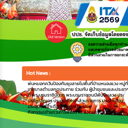
Hot News :
พ่นหมอกควันป้องกันยุงลายในพื้นที่บ้านหนองแวง หมู่ที่ 1
เทศบาลตำบลกุดประทาย ร่วมกับ ผู้นำชุมชนและประชาชน
ติ์ พระบรมราชินีนาถ พระบรมราชชนนีพันปีหลวง ประ
ประชุมสัญจร ประชุมหัวหน้าส่วนราชการ ประจำเดือน
ประชุมประจำเดือน สิงหาคม ๒๕๖๙
กิจกรรมเข้าแถวเคารพธงชาติ สวดมนต์ไหว้พระ