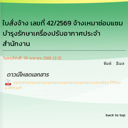
เสริม
ความ
โปร่งใส
ใบสั่งจ้าง เลขที่ 42/2569 จ้างเหมาซ่อมแซม
การ
บำรุงรักษาเครื่องปรับอากาศประจำ
จัด
ซื้อ
สำนักงาน
จัด
จ้าง
วันพฤหัสบดี, 09 เมษายน 2569 13:32
การ
พิมพ์
อีเมล
เงิน
การ
ดาวน์โหลดเอกสาร
คลัง
yyyyyyyyyyyyyyyyyyyyyyyyyyyyyyyyyyyyyyyZyy.Z9Zyy.
y.Z69.pdf
(14 Downloads)
นโยบาย
No
Gift
Policy
back to top
การ