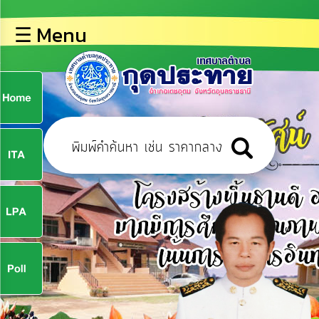
×
☰ Menu
lose
หน้า
หลัก
ข้อมูล
ก
พื้น
ฐาน
9
บุคลากร
ข่าว
ประชาสัมพันธ์
9
การ
ปฏิสัมพันธ์
ข้อมูล
จ
รับ
ฟัง