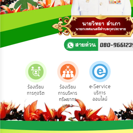
ความ
คิด
เห็น
แผน
ยุทธศาสตร์/
แผน
พัฒนา
การ
บริหาร/
พัฒนา
ทรัพยากร
บุคคล
e-Service
องเรียน
ร้องเรียน
ร้องเรียน
ถาม
บริการ
องทุกข์
การทุจริต
การบริหาร
Q
การ
ออนไลน์
ทรัพยากร
บริหาร
บุคคล
งาน
การ
ส่ง