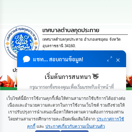
ดำเนิน
การ
เพื่อ
ป้องกัน
การ
ทุจริต
เทศบาลตำบลกุดประทาย
เทศบาลตำบลกุดประทาย อำเภอเดชอุดม จังหวัด
มาตรการ
อุบลราชธานี 34160.
ส่ง
เสริม
โทร. 045-252970 โทรสาร. 045-252971 Email
×
คุณธรรม
แชท... สอบถามข้อมูล!
saraban@kudprathay.go.th
และ
ความ
ประชาชน มีภูมิคุ้มกัน พึ่งพาตนเอง พอเพียง เป็นสุข
โปร่งใส
เริ่มต้นการสนทนา 👋
กรุณากรอกชื่อของคุณเพื่อเริ่มแชทกับเจ้าหน้าที่
ร้อง
(เฉพาะในวันเวลาราชการ)
เรียน
เว็บไซต์นี้มีการใช้งานคุกกี้เพื่อให้ท่านสามารถใช้บริการได้อย่างต่อ
ร้อง
ทุกข์
เนื่องและอำนวยความสะดวกในการใช้งานเว็บไซต์ รวมถึงช่วยให้
เราปรับปรุงการนำเสนอเนื้อหาให้ตรงตามความต้องการของท่าน
เกี่ยวกับเรา
ติดต่อเรา
โดยท่านสามารถศึกษารายละเอียดเพิ่มเติมได้จาก
ประกาศการใช้
e-
Service
คุกกี้
และ
ประกาศเกี่ยวกับความเป็นส่วนตัว
เริ่มแชท