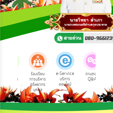
ความ
คิด
เห็น
แผน
ยุทธศาสตร์/
แผน
พัฒนา
การ
บริหาร/
พัฒนา
ทรัพยากร
บุคคล
e-Service
้องเรียน
ร้องเรียน
ถามตอบ
สำ
บริการ
ารทุจริต
การบริหาร
Q&A
ควา
การ
ออนไลน์
ทรัพยากร
พ
บริหาร
บุคคล
งาน
การ
ส่ง