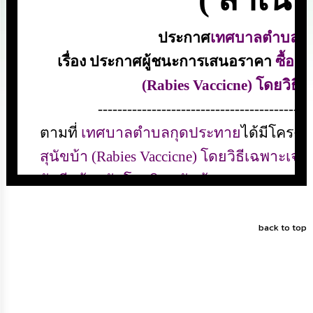
ดำเนิน
การ
เพื่อ
ป้องกัน
การ
ทุจริต
มาตรการ
ส่ง
เสริม
คุณธรรม
และ
ความ
โปร่งใส
ร้อง
เรียน
back to top
ร้อง
ทุกข์
e-
Service