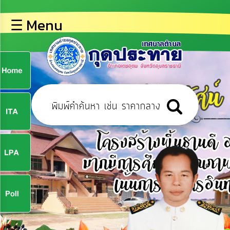
×
☰ Menu
lose
หน้า
หลัก
ข้อมูล
ก
พื้น
ฐาน
9
บุคลากร
ข่าว
ประชาสัมพันธ์
9
การ
ปฏิสัมพันธ์
ข้อมูล
จ
รับ
ฟัง