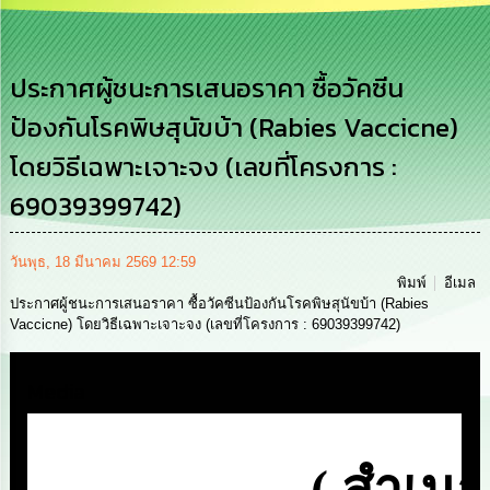
เสริม
ความ
โปร่งใส
ประกาศผู้ชนะการเสนอราคา ซื้อวัคซีน
การ
ป้องกันโรคพิษสุนัขบ้า (Rabies Vaccicne)
จัด
ซื้อ
โดยวิธีเฉพาะเจาะจง (เลขที่โครงการ :
จัด
จ้าง
69039399742)
การ
เงิน
วันพุธ, 18 มีนาคม 2569 12:59
การ
พิมพ์
อีเมล
คลัง
ประกาศผู้ชนะการเสนอราคา ซื้อวัคซีนป้องกันโรคพิษสุนัขบ้า (Rabies
Vaccicne) โดยวิธีเฉพาะเจาะจง (เลขที่โครงการ : 69039399742)
นโยบาย
No
Media
Gift
Policy
การ