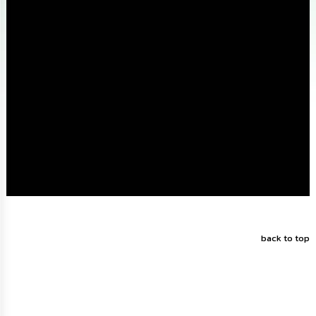
ดำเนิน
การ
เพื่อ
ป้องกัน
การ
ทุจริต
มาตรการ
ส่ง
เสริม
คุณธรรม
และ
ความ
โปร่งใส
ร้อง
เรียน
ร้อง
back to top
ทุกข์
e-
Service