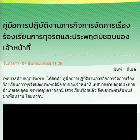
เสริม
ความ
โปร่งใส
คู่มือการปฏิบัติงานภารกิจการจัดการเรื่อง
การ
ร้องเรียนการทุจริตและประพฤติมิชอบของ
จัด
ซื้อ
เจ้าหน้าที่
จัด
จ้าง
วันอังคาร, 07 มีนาคม 2566 11:26
การ
พิมพ์
อีเมล
เงิน
การ
เทศบาลตำบลกุดประทาย ได้จัดทำ คู่มือการปฏิบัติงานภารกิจการจัดการเรื่อง
คลัง
ร้องเรียนการทุจริตและประพฤติมิชอบของเจ้าหน้าที่ เทศบาลตำบลกุดประทาย
อำเภอเดชอุดม จังหวัดอุบลราชธานี เสร็จเรียบร้อยแล้ว จึงขอประชาสัมพันธ์
มาเพื่อทราบ โดยทั่วกัน
นโยบาย
No
Gift
Media
Policy
การ