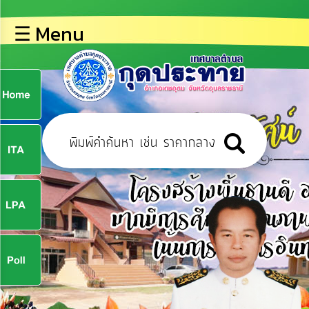
×
☰ Menu
lose
หน้า
หลัก
ข้อมูล
ก
พื้น
ฐาน
9
บุคลากร
ข่าว
ประชาสัมพันธ์
9
การ
ปฏิสัมพันธ์
ข้อมูล
จ
รับ
ฟัง