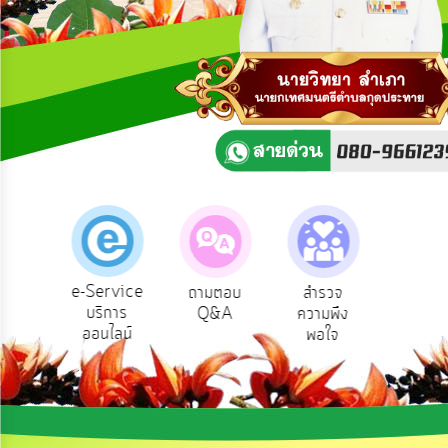
ความ
คิด
เห็น
แผน
ยุทธศาสตร์/
แผน
พัฒนา
การ
บริหาร/
พัฒนา
ทรัพยากร
บุคคล
e-Service
ถามตอบ
สำรวจ
ผู้รับเบีย
บริการ
Q&A
ความพึง
ยังชีพ
การ
ออนไลน์
พอใจ
บริหาร
งาน
การ
ส่ง