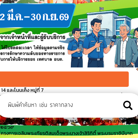
4 และโนนเค็ง หมู่ที่ 7
บรมราชินีนาถ พระบรมราชชนนีพันปีหลวง พิธีปล่อยพันธุ์สัตว์น้ำ
นื่องในโอกาสวันคล้ายวันพระราชสมภพฯ
มาธิการท้องถิ่น เทศบาลนคร เทศบาลเมือง เทศบาลตำบล และเงิน
งเสริมการปกครองส่วนท้องถิ่น
จเยี่ยมสถานที่จัดงานโครงการเฉลิมพระเกียรติสมเด็จพระนางเจ้าสิริกิติ
ี ๒๕๖๙
รงการเฉลิมพระเกียรติสมเด็จพระนางเจ้าสิริกิติ์ พระบรมราชินีนาถ