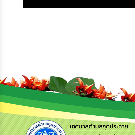
เทศบาลตำบลกุดประทาย