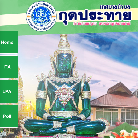
ก
9
9
จ