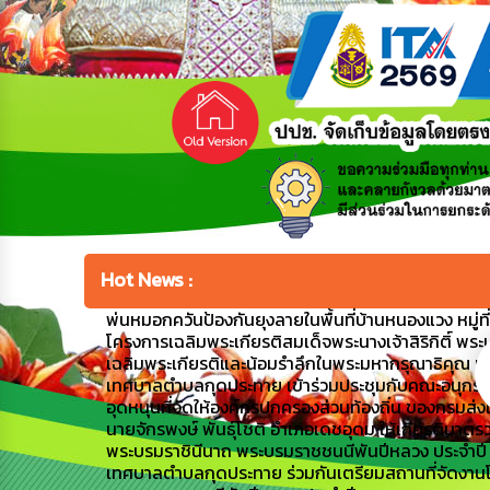
Hot News :
พ่นหมอกควันป้องกันยุงลายในพื้นที่บ้านหนองแวง หมู่ที่ 1
โครงการเฉลิมพระเกียรติสมเด็จพระนางเจ้าสิริกิติ์ พระ
เฉลิมพระเกียรติและน้อมรำลึกในพระมหากรุณาธิคุณ เ
เทศบาลตำบลกุดประทาย เข้าร่วมประชุมกับคณะอนุกรร
อุดหนุนที่จัดให้องค์กรปกครองส่วนท้องถิ่น ของกรมส่
นายจักรพงษ์ พันธุ์โชติ อำเภอเดชอุดม ให้เกียรติมาตรว
พระบรมราชินีนาถ พระบรมราชชนนีพันปีหลวง ประจำป
เทศบาลตำบลกุดประทาย ร่วมกันเตรียมสถานที่จัดงานโค