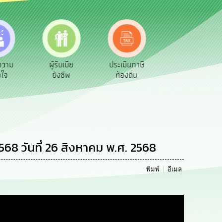
เบีย
ประเมินภาษี
ทะเบียน
ขออนุญาต
ีพ
ท้องถิ่น
พาณิชย์
ก่อสร้าง
68 วันที่ 26 สิงหาคม พ.ศ. 2568
พิมพ์
อีเมล