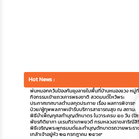
Hot News :
พ่นหมอกควันป้องกันยุงลายในพื้นที่บ้านหนองแวง หมู่ที่ 1
กิจกรรมเข้าแถวเคารพธงชาติ สวดมนต์ไหว้พระ
ประกาศเทศบาลตำบลกุดประทาย เรื่อง ผลการพิจารณาใ
ป่วย/ผู้ทุพพลภาพเข้ารับบริการสาธารณสุข ณ สถาน
พิธีบำเพ็ญกุศลทำบุญตักบาตร ในวาระครบ ๕๐ วัน (ปัญญ
พัชรกิติยาภา นเรนทิราเทพยวดี กรมหลวงราชสาริณีสิร
พิธีเจริญพระพุทธมนต์และทำบุญตักบาตรถวายพระราช
เกล้าเจ้าอยู่หัว ๒๘ กรกฎาคม ๒๕๖๙