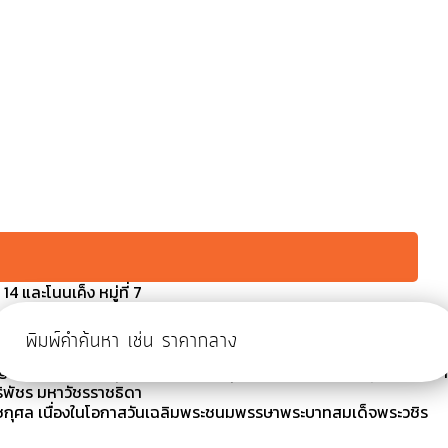
4 และโนนเค็ง หมู่ที่ 7
ห้ความช่วยเหลือตามโครงการ โครงการบริการจัดการพาหนะรับ-ส่งผู้
บริการสาธารณสุขของรัฐและภาคเอกชน ประจำปีงบประมาณ
าสมวาร) เพื่ออุทิศถวายเป็นพระกุศลแด่เจ้าเด็จพระเจ้าลูกเธอเจ้าฟ้า
ิพัชร มหาวัชรราชธิดา
กุศล เนื่องในโอกาสวันเฉลิมพระชนมพรรษาพระบาทสมเด็จพระวชิร