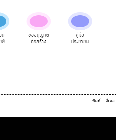
ียน
ขออนุญาต
คู่มือ
อำนาจหน้าที่
ชย์
ก่อสร้าง
ประชาชน
พิมพ์
อีเมล