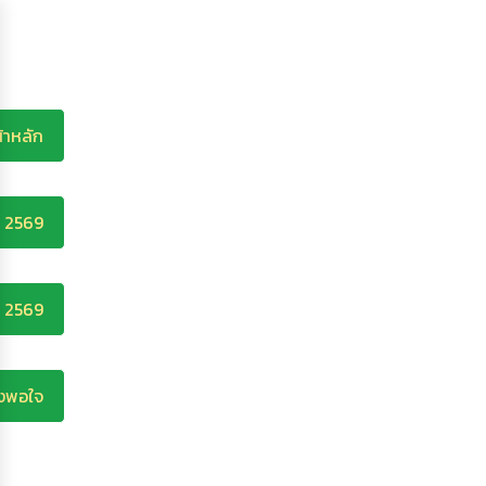
้าหลัก
ี 2569
ี 2569
ึงพอใจ