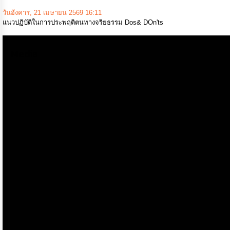
จ้าง
วันอังคาร, 21 เมษายน 2569 16:11
การ
แนวปฏิบัติในการประพฤติตนทางจริยธรรม Dos& DOn'ts
เงิน
การ
คลัง
Media
นโยบาย
No
Gift
Policy
การ
ดำเนิน
การ
เพื่อ
ป้องกัน
การ
ทุจริต
มาตรการ
ส่ง
เสริม
คุณธรรม
และ