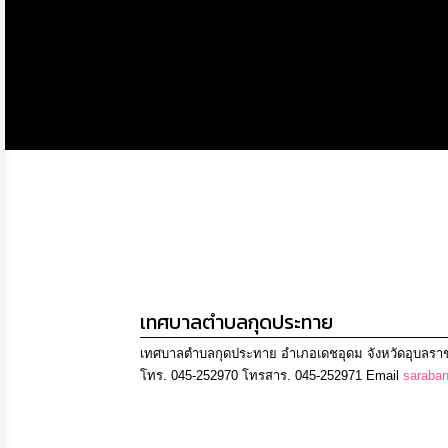
ข้อมูล
การ
ติดต่อ
เทศบาลตำบลกุดประทาย
เทศบาลตำบลกุดประทาย อำเภอเดชอุดม จังหวัดอุบลราช
โทร. 045-252970 โทรสาร. 045-252971 Email
saraba