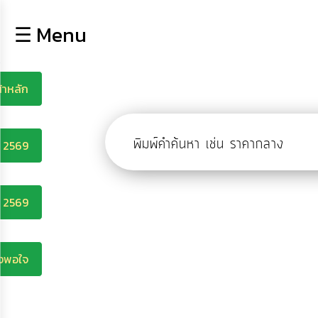
×
☰ Menu
lose
หน้า
หลัก
้าหลัก
ข้อมูล
พื้น
ฐาน
บุคลากร
ี 2569
ข่าว
ประชาสัมพันธ์
การ
ี 2569
ปฏิสัมพันธ์
ข้อมูล
รับ
ึงพอใจ
ฟัง
ความ
คิด
เห็น