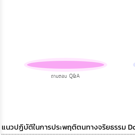
แผน
ยุทธศาสตร์/
แผน
พัฒนา
การ
บริหาร/
พัฒนา
ทรัพยากร
บุคคล
การ
บริหาร
งาน
ถามตอบ Q&A
การ
ส่ง
เสริม
ความ
โปร่งใส
การ
จัด
แนวปฏิบัติในการประพฤติตนทางจริยธรรม D
ซื้อ
จัด