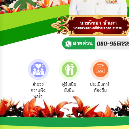
ความ
คิด
เห็น
แผน
ยุทธศาสตร์/
แผน
พัฒนา
การ
บริหาร/
พัฒนา
ทรัพยากร
บุคคล
ามตอบ
สำรวจ
ผู้รับเบีย
ประเมินภาษี
ทะเ
Q&A
ความพึง
ยังชีพ
ท้องถิ่น
พาณ
การ
พอใจ
บริหาร
งาน
การ
ส่ง