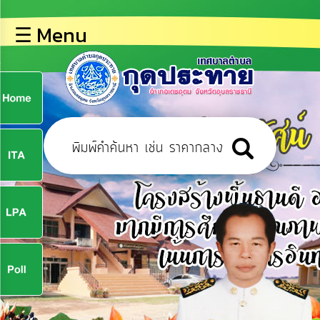
×
☰ Menu
lose
หน้า
หลัก
ข้อมูล
ก
พื้น
ฐาน
9
บุคลากร
ข่าว
ประชาสัมพันธ์
9
การ
ปฏิสัมพันธ์
ข้อมูล
จ
รับ
ฟัง