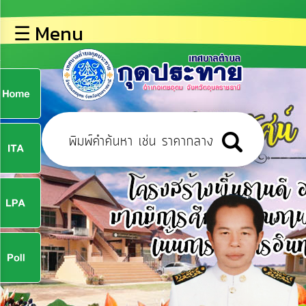
×
☰ Menu
lose
หน้า
หลัก
ข้อมูล
ก
พื้น
ฐาน
9
บุคลากร
ข่าว
ประชาสัมพันธ์
9
การ
ปฏิสัมพันธ์
ข้อมูล
จ
รับ
ฟัง