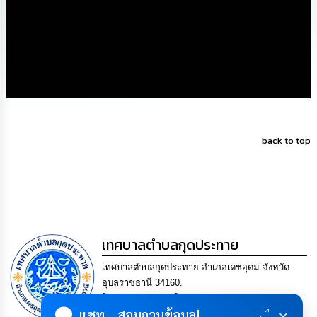
ดำเนิน
การ
เพื่อ
ป้องกัน
การ
ทุจริต
มาตรการ
ส่ง
เสริม
คุณธรรม
back to top
และ
ความ
โปร่งใส
ร้อง
เรียน
ร้อง
เทศบาลตำบลกุดประทาย
ทุกข์
เทศบาลตำบลกุดประทาย อำเภอเดชอุดม จังหวัด
อุบลราชธานี 34160.
e-
โทร. 045-252970 โทรสาร. 045-252971 Email
Service
×
แชท... สอบถามข้อมูล!
saraban@kudprathay.go.th