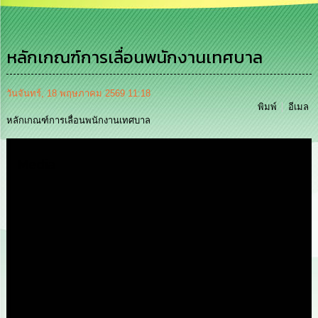
เสริม
ความ
โปร่งใส
หลักเกณฑ์การเลื่อนพนักงานเทศบาล
การ
จัด
ซื้อ
วันจันทร์, 18 พฤษภาคม 2569 11:18
จัด
พิมพ์
อีเมล
จ้าง
หลักเกณฑ์การเลื่อนพนักงานเทศบาล
การ
Media
เงิน
การ
คลัง
นโยบาย
No
Gift
Policy
การ