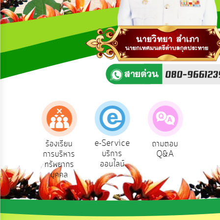
ความ
คิด
เห็น
แผน
ยุทธศาสตร์/
แผน
พัฒนา
การ
บริหาร/
พัฒนา
ทรัพยากร
บุคคล
e-Service
องเรียน
ร้องเรียน
ถามตอบ
สำ
บริการ
รทุจริต
การบริหาร
Q&A
ควา
การ
ออนไลน์
ทรัพยากร
พอ
บริหาร
บุคคล
งาน
การ
ส่ง