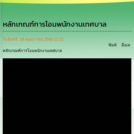
เสริม
ความ
โปร่งใส
หลักเกณฑ์การโอนพนักงานเทศบาล
การ
จัด
ซื้อ
วันจันทร์, 18 พฤษภาคม 2569 11:22
จัด
พิมพ์
อีเมล
จ้าง
หลักเกณฑ์การโอนพนักงานเทศบาล
การ
Media
เงิน
การ
คลัง
นโยบาย
No
Gift
Policy
การ