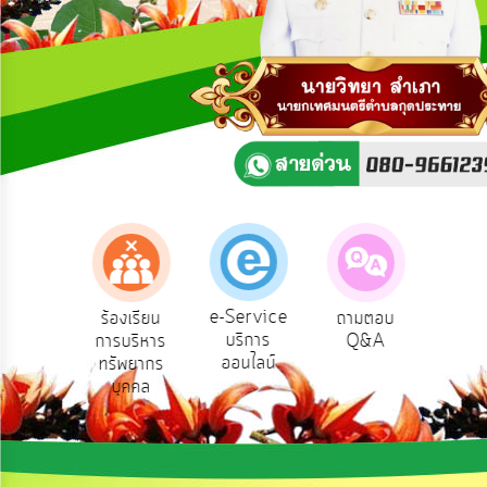
ความ
คิด
เห็น
แผน
ยุทธศาสตร์/
แผน
พัฒนา
การ
บริหาร/
พัฒนา
ทรัพยากร
บุคคล
e-Service
องเรียน
ร้องเรียน
ถามตอบ
สำ
บริการ
รทุจริต
การบริหาร
Q&A
ควา
การ
ออนไลน์
ทรัพยากร
พอ
บริหาร
บุคคล
งาน
การ
ส่ง