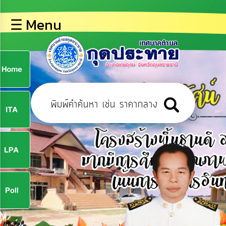
×
☰ Menu
lose
หน้า
หลัก
ข้อมูล
ก
พื้น
ฐาน
9
บุคลากร
ข่าว
ประชาสัมพันธ์
9
การ
ปฏิสัมพันธ์
ข้อมูล
จ
รับ
ฟัง