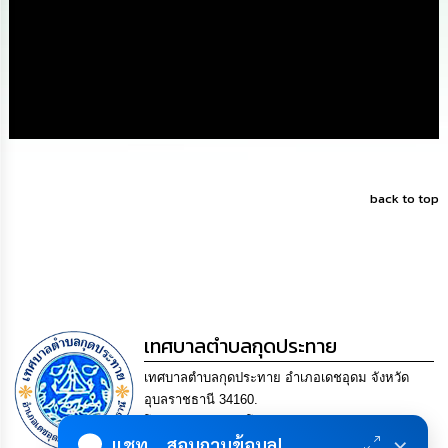
ดำเนิน
การ
เพื่อ
ป้องกัน
การ
ทุจริต
มาตรการ
ส่ง
เสริม
คุณธรรม
back to top
และ
ความ
โปร่งใส
ร้อง
เรียน
ร้อง
เทศบาลตำบลกุดประทาย
ทุกข์
เทศบาลตำบลกุดประทาย อำเภอเดชอุดม จังหวัด
อุบลราชธานี 34160.
e-
โทร. 045-252970 โทรสาร. 045-252971 Email
Service
×
แชท... สอบถามข้อมูล!
saraban@kudprathay.go.th