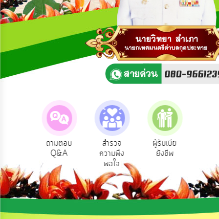
ความ
คิด
เห็น
แผน
ยุทธศาสตร์/
แผน
พัฒนา
การ
บริหาร/
พัฒนา
ทรัพยากร
บุคคล
Service
ถามตอบ
สำรวจ
ผู้รับเบีย
ประเมิ
ริการ
Q&A
ความพึง
ยังชีพ
ท้อง
การ
อนไลน์
พอใจ
บริหาร
งาน
การ
ส่ง