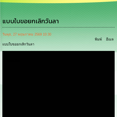
เสริม
ความ
โปร่งใส
แบบใบขอยกเลิกวันลา
การ
จัด
ซื้อ
วันพุธ, 27 พฤษภาคม 2569 10:30
จัด
พิมพ์
อีเมล
จ้าง
แบบใบขอยกเลิกวันลา
การ
Media
เงิน
การ
คลัง
นโยบาย
No
Gift
Policy
การ