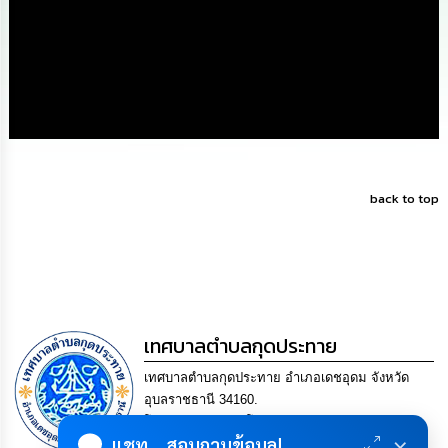
ดำเนิน
การ
เพื่อ
ป้องกัน
การ
ทุจริต
มาตรการ
ส่ง
เสริม
คุณธรรม
back to top
และ
ความ
โปร่งใส
ร้อง
เรียน
ร้อง
เทศบาลตำบลกุดประทาย
ทุกข์
เทศบาลตำบลกุดประทาย อำเภอเดชอุดม จังหวัด
อุบลราชธานี 34160.
e-
โทร. 045-252970 โทรสาร. 045-252971 Email
Service
×
แชท... สอบถามข้อมูล!
saraban@kudprathay.go.th