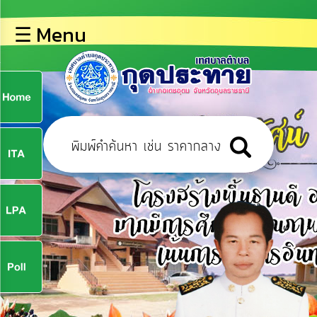
×
☰ Menu
lose
หน้า
หลัก
ข้อมูล
ก
พื้น
ฐาน
9
บุคลากร
ข่าว
ประชาสัมพันธ์
9
การ
ปฏิสัมพันธ์
ข้อมูล
จ
รับ
ฟัง