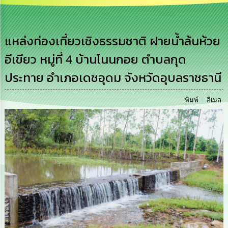
เสริม
ความ
โปร่งใส
แหล่งท่องเที่ยวเชิงธรรมชาติ ฝายน้ำล้นห้วย
การ
อีเขียว หมู่ที่ 4 บ้านโนนกอย ตำบลกุด
จัด
ซื้อ
ประทาย อำเภอเดชอุดม จังหวัดอุบลราชธานี
จัด
จ้าง
พิมพ์
อีเมล
การ
เงิน
การ
คลัง
นโยบาย
No
Gift
Policy
การ