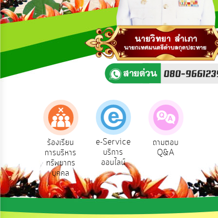
ความ
คิด
เห็น
แผน
ยุทธศาสตร์/
แผน
พัฒนา
การ
บริหาร/
พัฒนา
ทรัพยากร
บุคคล
e-Service
องเรียน
ร้องเรียน
ถามตอบ
สำ
บริการ
รทุจริต
การบริหาร
Q&A
ควา
การ
ออนไลน์
ทรัพยากร
พอ
บริหาร
บุคคล
งาน
การ
ส่ง