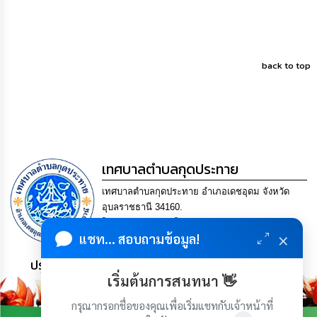
back to top
เทศบาลตำบลกุดประทาย
เทศบาลตำบลกุดประทาย อำเภอเดชอุดม จังหวัด
อุบลราชธานี 34160.
โทร. 045-252970 โทรสาร. 045-252971 Email
×
แชท... สอบถามข้อมูล!
saraban@kudprathay.go.th
ประชาชน มีภูมิคุ้มกัน พึ่งพาตนเอง พอเพียง เป็นสุข
เริ่มต้นการสนทนา 👋
กรุณากรอกชื่อของคุณเพื่อเริ่มแชทกับเจ้าหน้าที่