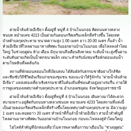
ดำเนิน
การ
เพื่อ
ป้องกัน
การ
ทุจริต
ฝายน้ำล้นห้วยอีเขียว ตั้งอยู่ที่ หมู่ที่ 4 บ้านโนนกอย ติดถนนทางหลวง
ชนบท หมํายเลข 4213 เป็นฝายกันคอนกรีตเสริมเหล็กที่สร้างขึ้น โดยเทศ
มาตรการ
บําลตําบลกุดประทาย ขนาดความสูง 1.00 เมตร ยาว 20.00 เมตร กั้นลํา น้ำ
ส่ง
ห้วยอีเขียวที่ไหลผ่านมาทางทิศตะวันออกผ่านบ้านโนนกอย เพื่อไหลลงลําโดม
เสริม
ใหญ่ ในช่วงฤดูฝน ห้วง เดือน มิถุนายนถึงเดือนสิงหาคม ระดับน้ำจะสูงขึ้นผ่าน
คุณธรรม
ระดับสันฝายเกิดเป็นน้ำตกขนาดเล็ก เหมาะสําหรับนั่งชมหรือพักผ่อนเล่นน้ำ
และ
ตามโขดหินที่ลดลั่นกัน
ความ
สถานที่พักผ่อนหย่อนใจที่เงียบสงบ ได้สัมผัสกับธรรมชาติอย่างใกล้ชิด
โปร่งใส
และซึมซับวิถีชีวิตอันเรียบง่ายของชุมชน ขอแนะนำให้รู้จักกับ "ฝายน้ำล้นห้วย
อีเขียว" แหล่งท่องเที่ยวเชิงธรรมชาติในท้องถิ่นที่ซ่อนตัวอยู่อย่างร่มรื่น ภายใต้
ร้อง
การดูแลของเทศบาลตำบลกุดประทาย อำเภอเดชอุดม จังหวัดอุบลราชธานี
เรียน
ฝายน้ำล้นห้วยอีเขียว ตั้งอยู่ที่หมู่ที่ 4 บ้านโนนกอย เดินทางมาได้สะดวก
ร้อง
สบายเพราะอยู่ติดกับถนนทางหลวงชนบท หมายเลข 4233 โดยสถานที่แห่งนี้
ทุกข์
เป็นฝายคอนกรีตเสริมเหล็กที่สร้างขึ้นโดยเทศบาลตำบลกุดประทาย มีความสูง
1 เมตร และทอดยาว 20 เมตร ทำหน้าที่กั้นลำน้ำห้วยอีเขียว สายน้ำสำคัญที่
e-
ไหลผ่านมาทางทิศตะวันออกผ่านบ้านโนนกอย ก่อนจะไหลลงสู่ลำโดมใหญ่
Service
ไฮไลท์สำคัญที่นักท่องเที่ยวไม่ควรพลาดคือการมาเยือนใน "ช่วงฤดูฝน"