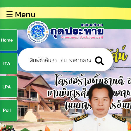
×
☰ Menu
lose
หน้า
หลัก
ข้อมูล
ก
พื้น
ฐาน
9
บุคลากร
ข่าว
ประชาสัมพันธ์
9
การ
ปฏิสัมพันธ์
ข้อมูล
จ
รับ
ฟัง