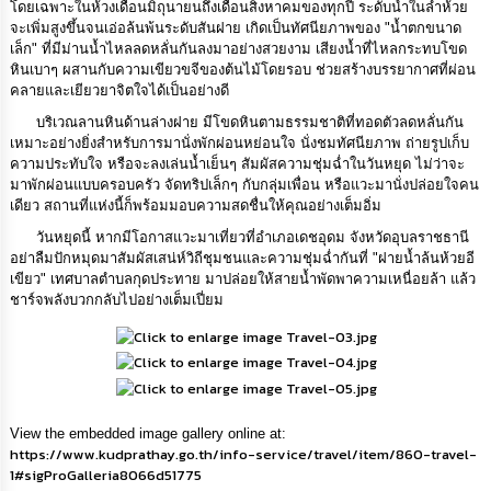
โดยเฉพาะในห้วงเดือนมิถุนายนถึงเดือนสิงหาคมของทุกปี ระดับน้ำในลำห้วย
จะเพิ่มสูงขึ้นจนเอ่อล้นพ้นระดับสันฝาย เกิดเป็นทัศนียภาพของ "น้ำตกขนาด
กิจการ
สภา
เล็ก" ที่มีม่านน้ำไหลลดหลั่นกันลงมาอย่างสวยงาม เสียงน้ำที่ไหลกระทบโขด
หินเบาๆ ผสานกับความเขียวขจีของต้นไม้โดยรอบ ช่วยสร้างบรรยากาศที่ผ่อน
คลายและเยียวยาจิตใจได้เป็นอย่างดี
กิจการ
บริเวณลานหินด้านล่างฝาย มีโขดหินตามธรรมชาติที่ทอดตัวลดหลั่นกัน
สภา
เหมาะอย่างยิ่งสำหรับการมานั่งพักผ่อนหย่อนใจ นั่งชมทัศนียภาพ ถ่ายรูปเก็บ
ความประทับใจ หรือจะลงเล่นน้ำเย็นๆ สัมผัสความชุ่มฉ่ำในวันหยุด ไม่ว่าจะ
ท้อง
มาพักผ่อนแบบครอบครัว จัดทริปเล็กๆ กับกลุ่มเพื่อน หรือแวะมานั่งปล่อยใจคน
ถิ่น
เดียว สถานที่แห่งนี้ก็พร้อมมอบความสดชื่นให้คุณอย่างเต็มอิ่ม
ของ
วันหยุดนี้ หากมีโอกาสแวะมาเที่ยวที่อำเภอเดชอุดม จังหวัดอุบลราชธานี
เรา
อย่าลืมปักหมุดมาสัมผัสเสน่ห์วิถีชุมชนและความชุ่มฉ่ำกันที่ "ฝายน้ำล้นห้วยอี
เขียว" เทศบาลตำบลกุดประทาย มาปล่อยให้สายน้ำพัดพาความเหนื่อยล้า แล้ว
การ
ชาร์จพลังบวกกลับไปอย่างเต็มเปี่ยม
จัดการ
ความ
รู้
ข้อมูล
View the embedded image gallery online at:
การ
https://www.kudprathay.go.th/info-service/travel/item/860-travel-
ติดต่อ
1#sigProGalleria8066d51775