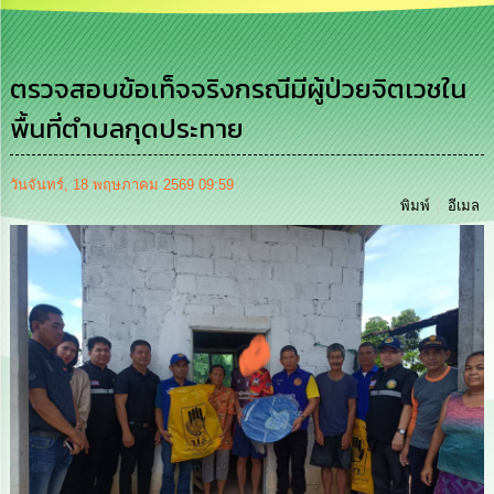
เสริม
ความ
โปร่งใส
ตรวจสอบข้อเท็จจริงกรณีมีผู้ป่วยจิตเวชใน
การ
พื้นที่ตำบลกุดประทาย
จัด
ซื้อ
จัด
จ้าง
วันจันทร์, 18 พฤษภาคม 2569 09:59
พิมพ์
อีเมล
การ
เงิน
การ
คลัง
นโยบาย
No
Gift
Policy
การ