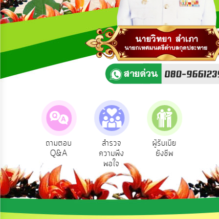
ความ
คิด
เห็น
แผน
ยุทธศาสตร์/
แผน
พัฒนา
การ
บริหาร/
พัฒนา
ทรัพยากร
บุคคล
rvice
ถามตอบ
สำรวจ
ผู้รับเบีย
ประเมินภ
การ
Q&A
ความพึง
ยังชีพ
ท้องถิ่
การ
ไลน์
พอใจ
บริหาร
งาน
การ
ส่ง