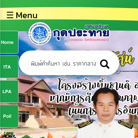
×
☰ Menu
lose
หน้า
หลัก
ข้อมูล
ก
พื้น
ฐาน
9
บุคลากร
ข่าว
ประชาสัมพันธ์
9
การ
ปฏิสัมพันธ์
ข้อมูล
จ
รับ
ฟัง