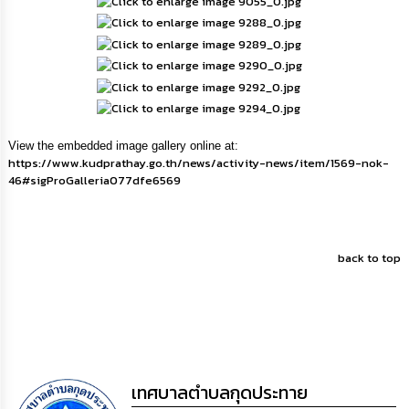
กิจการ
สภา
กิจการ
สภา
View the embedded image gallery online at:
ท้อง
https://www.kudprathay.go.th/news/activity-news/item/1569-nok-
ถิ่น
46#sigProGalleria077dfe6569
ของ
เรา
การ
back to top
จัดการ
ความ
รู้
ข้อมูล
การ
ติดต่อ
เทศบาลตำบลกุดประทาย