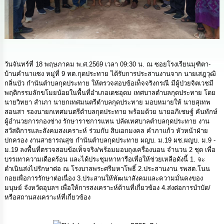
ดำเนิน
การ
เพื่อ
ป้องกัน
การ
ทุจริต
วันจันทร์ที่ 18 พฤษภาคม พ.ศ.2569 เวลา 09:30 น. ณ ซอยโรงเรียนมุฑิตา-
มาตรการ
บ้านคำนาแซง หมู่ที่ 9 ทต.กุดประทาย ได้รับการประสานงานจาก นายเสฎวุฒิ
ส่ง
กลิ่นบัว กำนันตำบลกุดประทาย ให้ตรวจสอบข้อเท็จจริงกรณี มีผู้ป่วยจิตเวชมี
เสริม
พฤติกรรมลักขโมยน้อยในพื้นที่อำเภอเดชอุดม เทศบาลตำบลกุดประทาย โดย
คุณธรรม
นายวิทยา สำเภา นายกเทศมนตรีตำบลกุดประทาย มอบหมายให้ นายสุเทพ
และ
สอนสา รองนายกเทศมนตรีตำบลกุดประทาย พร้อมด้วย นายอภิเชษฐ์ คันทักษ์
ความ
ผู้อำนวยการกองช่าง รักษาราชการแทน ปลัดเทศบาลตำบลกุดประทาย งาน
โปร่งใส
สวัสดิการและสังคมสงเคราะห์ ร่วมกับ สิบเอกมงคล คำภาแก้ว หัวหน้าฝ่าย
ปกครอง งานสาธารณสุข กำนันตำบลกุดประทาย ผญบ. ม.19 ผช.ผญบ. ม.9 -
ร้อง
ม.19 ลงพื้นที่ตรวจสอบข้อเท็จจริง/พร้อมมอบถุงเครื่องนอน จำนวน 2 ชุด เพื่อ
เรียน
บรรเทาความเดือดร้อน และได้ประชุมหาหารือเพื่อให้ช่วยเหลือดังนี้ 1. จะ
ร้อง
ดำเนินส่งไปรักษาต่อ ณ โรงบาลพระศรีมหาโพธิ์ 2.ประสานงาน รพสต.โนน
ทุกข์
กอยเพื่อการรักษาต่อเนื่อง 3.ประสานให้พัฒนาสังคมและความมั่นคงของ
มนุษย์ จังหวัดอุบลฯ เพื่อให้การสงเคราะห์ด้านที่เกี่ยวข้อง 4.ส่งต่อการบำบัด/
หรือสถานสงเคราะห์ที่เกี่ยวข้อง
e-
Service