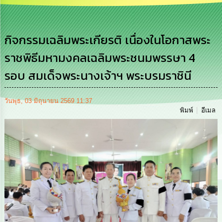
เสริม
ความ
โปร่งใส
กิจกรรมเฉลิมพระเกียรติ เนื่องในโอกาสพระ
การ
ราชพิธีมหามงคลเฉลิมพระชนมพรรษา 4
จัด
ซื้อ
รอบ สมเด็จพระนางเจ้าฯ พระบรมราชินี
จัด
จ้าง
วันพุธ, 03 มิถุนายน 2569 11:37
การ
พิมพ์
อีเมล
เงิน
การ
คลัง
นโยบาย
No
Gift
Policy
การ