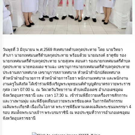
ดำเนิน
การ
เพื่อ
ป้องกัน
การ
ทุจริต
มาตรการ
ส่ง
วันพุธที่ 3 มิถุนายน พ.ศ.2569 #เทศบาลตำบลกุดประทาย โดย นายวิทยา
เสริม
สำเภา นายกเทศมนตรีตำบลกุดประทาย พร้อมด้วย นายณรงค์ ธาตุชัย รอง
คุณธรรม
นายกเทศมนตรีตำบลกุดประทาย นายสุเทพ สอนสา รองนายกเทศมนตรีตำบล
และ
กุดประทาย นายทองแดง ชาแฉะ เลขานุการนายกเทศมนตรีตำบลกุดประทาย
ความ
ประธานสภาเทศบาล เลขานุการสภาเทศบาล หัวหน้าสำนักปลัดเทศบาล
โปร่งใส
หัวหน้าฝ่ายอำนวยการ หัวหน้าฝ่ายการโยธา พนักงานเทศบาล และพนักงาน
งานครูในสังกัด ได้เข้าร่วมพิธีเจริญพระพุทธมนต์ทำบุญตักบาตรถวายพระราช
กุศล เวลา 07:00 น. ณ วัดเวตวันวิทยาราม ตำบลเมืองเดช อำเภอเดชอุดม
ร้อง
เรียน
จังหวัดอุบลราชธานี และ เวลา 17:30 น. เข้าร่วมพิธีถวายเครื่องราชสักการะ
ร้อง
และวางพานพุ่ม และพิธีจุดเทียนถวายพระพรชัยมงคล ในการจัดกิจกรรม
ทุกข์
เฉลิมพระเกียรติ เนื่องในโอกาส พระราชพิธีมหามงคลเฉลิมพระชนมพรรษา 4
รอบ สมเด็จพระนางเจ้าฯ พระบรมราชินี ณ หอประชุมที่ว่าการอำเภอเดชอุดม
จังหวัดอุบลราชธานี
e-
Service