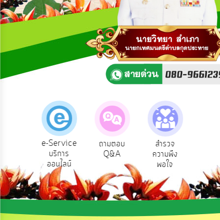
ความ
คิด
เห็น
แผน
ยุทธศาสตร์/
แผน
พัฒนา
การ
บริหาร/
พัฒนา
ทรัพยากร
บุคคล
e-Service
องเรียน
ถามตอบ
สำรวจ
ผู้รั
บริการ
รบริหาร
Q&A
ความพึง
ยัง
การ
ออนไลน์
ัพยากร
พอใจ
บริหาร
บุคคล
งาน
การ
ส่ง