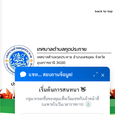
back to top
เทศบาลตำบลกุดประทาย
เทศบาลตำบลกุดประทาย อำเภอเดชอุดม จังหวัด
อุบลราชธานี 34160.
โทร. 045-252970 โทรสาร. 045-252971 Email
×
แชท... สอบถามข้อมูล!
saraban@kudprathay.go.th
ประชาชน มีภูมิคุ้มกัน พึ่งพาตนเอง พอเพียง เป็นสุข
เริ่มต้นการสนทนา 👋
กรุณากรอกชื่อของคุณเพื่อเริ่มแชทกับเจ้าหน้าที่
(เฉพาะในวันเวลาราชการ)