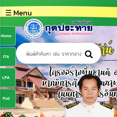
×
☰ Menu
lose
หน้า
หลัก
ข้อมูล
ก
พื้น
ฐาน
9
บุคลากร
ข่าว
ประชาสัมพันธ์
9
การ
ปฏิสัมพันธ์
ข้อมูล
จ
รับ
ฟัง