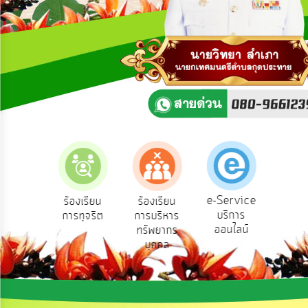
ความ
คิด
เห็น
แผน
ยุทธศาสตร์/
แผน
พัฒนา
การ
บริหาร/
พัฒนา
ทรัพยากร
บุคคล
e-Service
องเรียน
ร้องเรียน
ร้องเรียน
ถาม
บริการ
องทุกข์
การทุจริต
การบริหาร
Q
การ
ออนไลน์
ทรัพยากร
บริหาร
บุคคล
งาน
การ
ส่ง