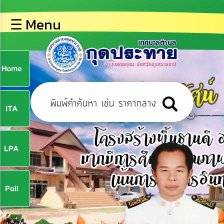
×
☰ Menu
lose
หน้า
หลัก
ข้อมูล
ก
พื้น
ฐาน
9
บุคลากร
ข่าว
ประชาสัมพันธ์
9
การ
ปฏิสัมพันธ์
ข้อมูล
จ
รับ
ฟัง