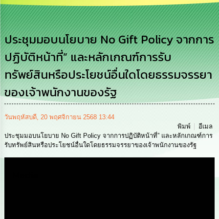
เสริม
ความ
โปร่งใส
ประชุมมอบนโยบาย No Gift Policy จากการ
การ
ปฏิบัติหน้าที่” และหลักเกณฑ์การรับ
จัด
ซื้อ
ทรัพย์สินหรือประโยชน์อื่นใดโดยธรรมจรรยา
จัด
จ้าง
ของเจ้าพนักงานของรัฐ
การ
เงิน
วันพฤหัสบดี, 20 พฤศจิกายน 2568 13:44
การ
พิมพ์
อีเมล
คลัง
ประชุมมอบนโยบาย No Gift Policy จากการปฏิบัติหน้าที่” และหลักเกณฑ์การ
รับทรัพย์สินหรือประโยชน์อื่นใดโดยธรรมจรรยาของเจ้าพนักงานของรัฐ
นโยบาย
No
Media
Gift
Policy
การ