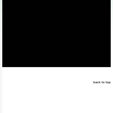
ดำเนิน
การ
เพื่อ
ป้องกัน
การ
ทุจริต
มาตรการ
ส่ง
เสริม
คุณธรรม
และ
ความ
โปร่งใส
ร้อง
เรียน
back to top
ร้อง
ทุกข์
e-
Service