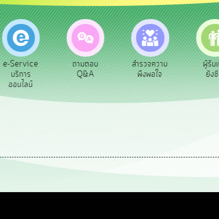
e-Service
ถามตอบ
สำรวจความ
ผู้รับเบี
บริการ
Q&A
พึงพอใจ
ยังชีพ
ออนไลน์
น