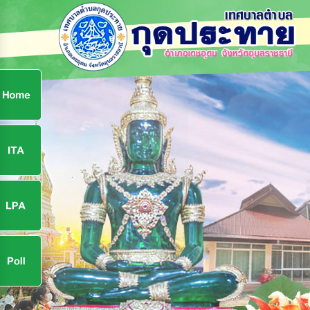
ก
9
9
จ