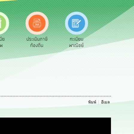
ย
ประเมินภาษี
ทะเบียน
ขออนุญาต
ท้องถิ่น
พาณิชย์
ก่อสร้าง
พิมพ์
อีเมล