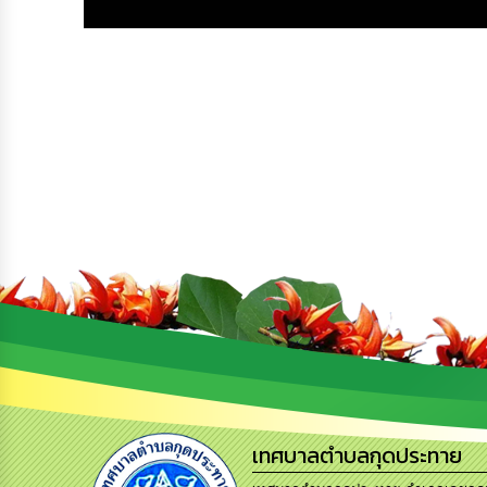
เทศบาลตำบลกุดประทาย