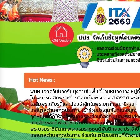
Hot News :
พ่นหมอกควันป้องกันยุงลายในพื้นที่บ้านหนองแวง หมู่ที่ 1
โครงการเฉลิมพระเกียรติสมเด็จพระนางเจ้าสิริกิติ์ พระ
เฉลิมพระเกียรติและน้อมรำลึกในพระมหากรุณาธิคุณ เ
เทศบาลตำบลกุดประทาย เข้าร่วมประชุมกับคณะอนุกรร
อุดหนุนที่จัดให้องค์กรปกครองส่วนท้องถิ่น ของกรมส่
นายจักรพงษ์ พันธุ์โชติ อำเภอเดชอุดม ให้เกียรติมาตรว
พระบรมราชินีนาถ พระบรมราชชนนีพันปีหลวง ประจำป
เทศบาลตำบลกุดประทาย ร่วมกันเตรียมสถานที่จัดงานโค