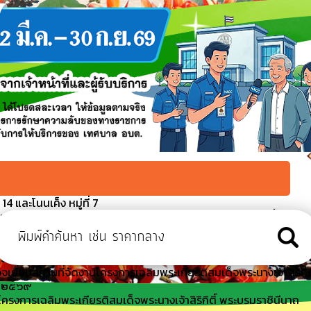
4 และโนนเค็ง หมู่ที่ 7
บรมราชินีนาถ พระบรมราชชนนีพันปีหลวง พิธีปล่อยพันธุ์สัตว์น้ำ
นื่องในโอกาสวันคล้ายวันพระราชสมภพฯ
มาธิการท้องถิ่น เทศบาลนคร เทศบาลเมือง เทศบาลตำบล และเงิน
งเสริมการปกครองส่วนท้องถิ่น
จเยี่ยมสถานที่จัดงานโครงการเฉลิมพระเกียรติสมเด็จพระนางเจ้าสิริกิติ
ี ๒๕๖๙
รงการเฉลิมพระเกียรติสมเด็จพระนางเจ้าสิริกิติ์ พระบรมราชินีนาถ