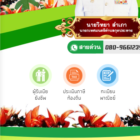
ความ
คิด
เห็น
แผน
ยุทธศาสตร์/
แผน
พัฒนา
การ
บริหาร/
พัฒนา
ทรัพยากร
บุคคล
สำรวจ
ผู้รับเบีย
ประเมินภาษี
ทะเบียน
ขออน
วามพึง
ยังชีพ
ท้องถิ่น
พาณิชย์
ก่อส
การ
พอใจ
บริหาร
งาน
การ
ส่ง