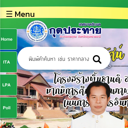
×
☰ Menu
lose
หน้า
หลัก
ข้อมูล
ก
พื้น
ฐาน
9
บุคลากร
ข่าว
ประชาสัมพันธ์
9
การ
ปฏิสัมพันธ์
ข้อมูล
จ
รับ
ฟัง