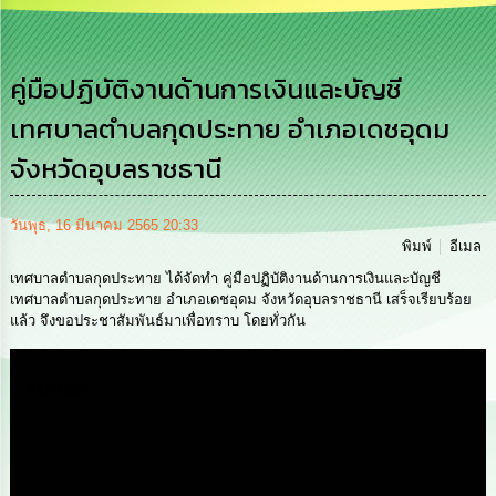
เสริม
ความ
โปร่งใส
คู่มือปฏิบัติงานด้านการเงินและบัญชี
การ
เทศบาลตำบลกุดประทาย อำเภอเดชอุดม
จัด
ซื้อ
จังหวัดอุบลราชธานี
จัด
จ้าง
วันพุธ, 16 มีนาคม 2565 20:33
การ
พิมพ์
อีเมล
เงิน
การ
เทศบาลตำบลกุดประทาย ได้จัดทำ คู่มือปฏิบัติงานด้านการเงินและบัญชี
คลัง
เทศบาลตำบลกุดประทาย อำเภอเดชอุดม จังหวัดอุบลราชธานี เสร็จเรียบร้อย
แล้ว จึงขอประชาสัมพันธ์มาเพื่อทราบ โดยทั่วกัน
นโยบาย
No
Media
Gift
Policy
การ