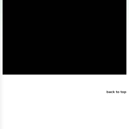
ดำเนิน
การ
เพื่อ
ป้องกัน
การ
ทุจริต
มาตรการ
ส่ง
เสริม
คุณธรรม
และ
ความ
โปร่งใส
ร้อง
เรียน
back to top
ร้อง
ทุกข์
e-
Service