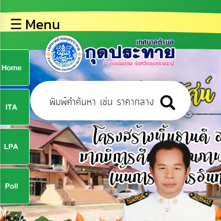
×
☰ Menu
lose
หน้า
หลัก
ข้อมูล
ก
พื้น
ฐาน
9
บุคลากร
ข่าว
ประชาสัมพันธ์
9
การ
ปฏิสัมพันธ์
ข้อมูล
จ
รับ
ฟัง