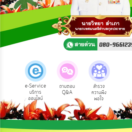
ความ
คิด
เห็น
แผน
ยุทธศาสตร์/
แผน
พัฒนา
การ
บริหาร/
พัฒนา
ทรัพยากร
บุคคล
e-Service
องเรียน
ถามตอบ
สำรวจ
ผู้รั
บริการ
รบริหาร
Q&A
ความพึง
ยัง
การ
ออนไลน์
ัพยากร
พอใจ
บริหาร
บุคคล
งาน
การ
ส่ง