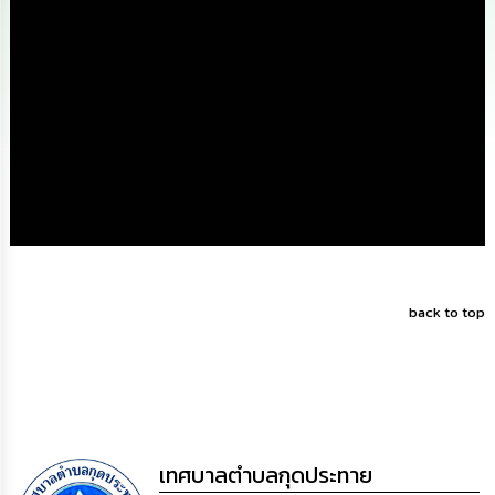
ดำเนิน
การ
เพื่อ
ป้องกัน
การ
ทุจริต
มาตรการ
ส่ง
เสริม
คุณธรรม
และ
ความ
โปร่งใส
back to top
ร้อง
เรียน
ร้อง
ทุกข์
e-
เทศบาลตำบลกุดประทาย
Service