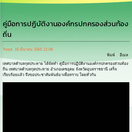
เสริม
ความ
โปร่งใส
คู่มือการปฏิบัติงานองค์กรปกครองส่วนท้อง
การ
ถิ่น
จัด
ซื้อ
จัด
จ้าง
วันพุธ, 16 มีนาคม 2565 12:08
พิมพ์
อีเมล
การ
เทศบาลตำบลกุดประทาย ได้จัดทำ คู่มือการปฏิบัติงานองค์กรปกครองส่วนท้อง
เงิน
ถิ่น เทศบาลตำบลกุดประทาย อำเภอเดชอุดม จังหวัดอุบลราชธานี เสร็จ
การ
เรียบร้อยแล้ว จึงขอประชาสัมพันธ์มาเพื่อทราบ โดยทั่วกัน
คลัง
Media
นโยบาย
No
Gift
Policy
การ