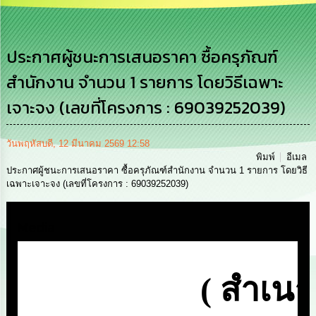
เสริม
ความ
โปร่งใส
ประกาศผู้ชนะการเสนอราคา ซื้อครุภัณฑ์
การ
สำนักงาน จำนวน 1 รายการ โดยวิธีเฉพาะ
จัด
ซื้อ
เจาะจง (เลขที่โครงการ : 69039252039)
จัด
จ้าง
วันพฤหัสบดี, 12 มีนาคม 2569 12:58
การ
พิมพ์
อีเมล
เงิน
ประกาศผู้ชนะการเสนอราคา ซื้อครุภัณฑ์สำนักงาน จำนวน 1 รายการ โดยวิธี
การ
เฉพาะเจาะจง (เลขที่โครงการ : 69039252039)
คลัง
Media
นโยบาย
No
Gift
Policy
การ