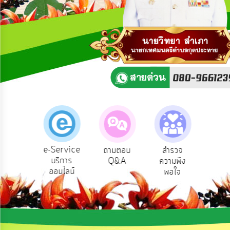
ความ
คิด
เห็น
แผน
ยุทธศาสตร์/
แผน
พัฒนา
การ
บริหาร/
พัฒนา
ทรัพยากร
บุคคล
e-Service
องเรียน
ถามตอบ
สำรวจ
ผู้รั
บริการ
รบริหาร
Q&A
ความพึง
ยัง
การ
ออนไลน์
ัพยากร
พอใจ
บริหาร
บุคคล
งาน
การ
ส่ง