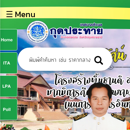
×
☰ Menu
lose
หน้า
หลัก
ข้อมูล
ก
พื้น
ฐาน
9
บุคลากร
ข่าว
ประชาสัมพันธ์
9
การ
ปฏิสัมพันธ์
ข้อมูล
จ
รับ
ฟัง