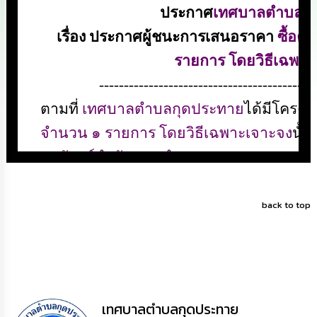
ดำเนิน
การ
เพื่อ
ป้องกัน
การ
ทุจริต
มาตรการ
ส่ง
เสริม
คุณธรรม
และ
ความ
โปร่งใส
back to top
ร้อง
เรียน
ร้อง
ทุกข์
e-
Service
เทศบาลตำบลกุดประทาย