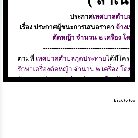
ดำเนิน
การ
เพื่อ
ป้องกัน
การ
ทุจริต
มาตรการ
ส่ง
เสริม
คุณธรรม
และ
ความ
โปร่งใส
ร้อง
เรียน
back to top
ร้อง
ทุกข์
e-
Service