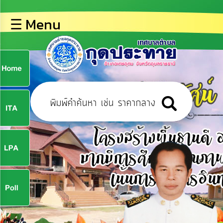
×
☰ Menu
lose
หน้า
หลัก
ข้อมูล
ก
พื้น
ฐาน
9
บุคลากร
ข่าว
ประชาสัมพันธ์
9
การ
ปฏิสัมพันธ์
ข้อมูล
จ
รับ
ฟัง