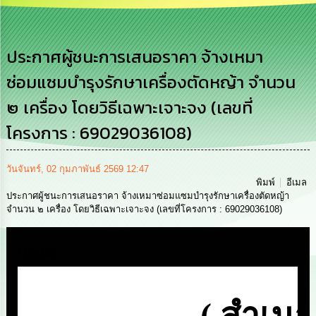
เสริม
ความ
โปร่งใส
ประกาศผู้ชนะการเสนอราคา จ้างเหมา
การ
ซ่อมแซมบำรุงรักษาเครื่องตัดหญ้า จำนวน
จัด
ซื้อ
๒ เครื่อง โดยวิธีเฉพาะเจาะจง (เลขที่
จัด
จ้าง
โครงการ : 69029036108)
การ
เงิน
วันจันทร์, 02 กุมภาพันธ์ 2569 12:47
การ
พิมพ์
อีเมล
คลัง
ประกาศผู้ชนะการเสนอราคา จ้างเหมาซ่อมแซมบำรุงรักษาเครื่องตัดหญ้า
จำนวน ๒ เครื่อง โดยวิธีเฉพาะเจาะจง (เลขที่โครงการ : 69029036108)
นโยบาย
No
Media
Gift
Policy
การ