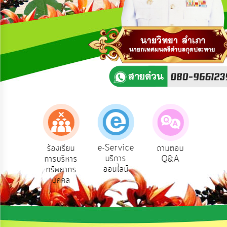
ความ
คิด
เห็น
แผน
ยุทธศาสตร์/
แผน
พัฒนา
การ
บริหาร/
พัฒนา
ทรัพยากร
บุคคล
e-Service
งเรียน
ร้องเรียน
ถามตอบ
สำร
บริการ
ทุจริต
การบริหาร
Q&A
ความ
การ
ออนไลน์
ทรัพยากร
พอ
บริหาร
บุคคล
งาน
การ
ส่ง