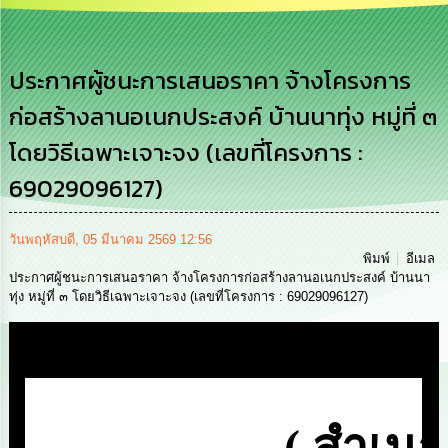
เสริม
ความ
โปร่งใส
ประกาศผู้ชนะการเสนอราคา จ้างโครงการ
การ
ก่อสร้างลานอเนกประสงค์ บ้านนาทุ่ง หมู่ที่ ๓
จัด
ซื้อ
โดยวิธีเฉพาะเจาะจง (เลขที่โครงการ :
จัด
จ้าง
69029096127)
การ
เงิน
วันพฤหัสบดี, 05 มีนาคม 2569 12:56
การ
พิมพ์
อีเมล
คลัง
ประกาศผู้ชนะการเสนอราคา จ้างโครงการก่อสร้างลานอเนกประสงค์ บ้านนา
ทุ่ง หมู่ที่ ๓ โดยวิธีเฉพาะเจาะจง (เลขที่โครงการ : 69029096127)
นโยบาย
No
Media
Gift
Policy
การ