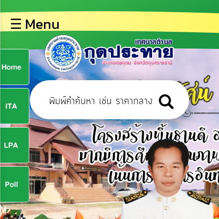
×
☰ Menu
lose
หน้า
หลัก
ข้อมูล
ก
พื้น
ฐาน
9
บุคลากร
ข่าว
ประชาสัมพันธ์
9
การ
ปฏิสัมพันธ์
ข้อมูล
จ
รับ
ฟัง