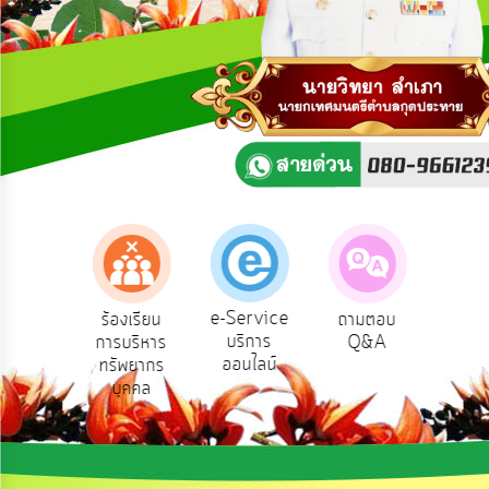
ความ
คิด
เห็น
แผน
ยุทธศาสตร์/
แผน
พัฒนา
การ
บริหาร/
พัฒนา
ทรัพยากร
บุคคล
e-Service
องเรียน
ร้องเรียน
ถามตอบ
สำ
บริการ
รทุจริต
การบริหาร
Q&A
ควา
การ
ออนไลน์
ทรัพยากร
พอ
บริหาร
บุคคล
งาน
การ
ส่ง