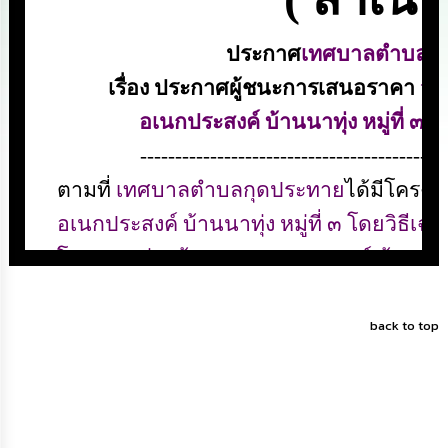
ดำเนิน
การ
เพื่อ
ป้องกัน
การ
ทุจริต
มาตรการ
ส่ง
เสริม
คุณธรรม
และ
ความ
โปร่งใส
ร้อง
เรียน
back to top
ร้อง
ทุกข์
e-
Service