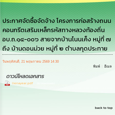
เสริม
ความ
โปร่งใส
ประกาศจัดซื้อจัดจ้าง โครงการก่อสร้างถนน
การ
คอนกรีตเสริมเหล็กรหัสทางหลวงท้องถิ่น
จัด
ซื้อ
อบ.ถ.๑๔-๐๐๖ สายจากบ้านโนนเค็ง หมู่ที่ ๗
จัด
จ้าง
ถึง บ้านดอนม่วย หมู่ที่ ๒ ตำบลกุดประทาย
การ
เงิน
วันพฤหัสบดี, 21 พฤษภาคม 2569 14:30
การ
พิมพ์
อีเมล
คลัง
ดาวน์โหลดเอกสาร
นโยบาย
lienayear.pdf
(82 Downloads)
No
Gift
Policy
back to top
การ