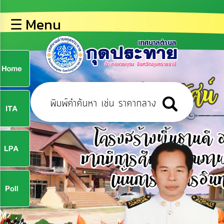
×
☰ Menu
lose
หน้า
หลัก
ข้อมูล
ก
พื้น
ฐาน
9
บุคลากร
ข่าว
ประชาสัมพันธ์
9
การ
ปฏิสัมพันธ์
ข้อมูล
จ
รับ
ฟัง