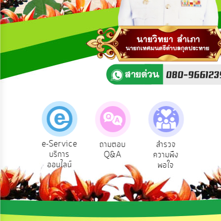
ความ
คิด
เห็น
แผน
ยุทธศาสตร์/
แผน
พัฒนา
การ
บริหาร/
พัฒนา
ทรัพยากร
บุคคล
e-Service
องเรียน
ถามตอบ
สำรวจ
ผู้รั
บริการ
รบริหาร
Q&A
ความพึง
ยัง
การ
ออนไลน์
ัพยากร
พอใจ
บริหาร
บุคคล
งาน
การ
ส่ง