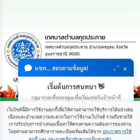
ดำเนิน
การ
เพื่อ
ป้องกัน
การ
ทุจริต
เทศบาลตำบลกุดประทาย
มาตรการ
เทศบาลตำบลกุดประทาย อำเภอเดชอุดม จังหวัด
ส่ง
อุบลราชธานี 34160.
เสริม
คุณธรรม
โทร. 045-252970 โทรสาร. 045-252971 Email
×
และ
แชท... สอบถามข้อมูล!
saraban@kudprathay.go.th
ความ
โปร่งใส
ประชาชน มีภูมิคุ้มกัน พึ่งพาตนเอง พอเพียง เป็นสุข
เริ่มต้นการสนทนา 👋
ร้อง
กรุณากรอกชื่อของคุณเพื่อเริ่มแชทกับเจ้าหน้าที่
เรียน
(เฉพาะในวันเวลาราชการ)
ร้อง
เว็บไซต์นี้มีการใช้งานคุกกี้เพื่อให้ท่านสามารถใช้บริการได้อย่างต่อ
ทุกข์
เนื่องและอำนวยความสะดวกในการใช้งานเว็บไซต์ รวมถึงช่วยให้
เราปรับปรุงการนำเสนอเนื้อหาให้ตรงตามความต้องการของท่าน
เกี่ยวกับเรา
ติดต่อเรา
e-
โดยท่านสามารถศึกษารายละเอียดเพิ่มเติมได้จาก
ประกาศการใช้
Service
คุกกี้
และ
ประกาศเกี่ยวกับความเป็นส่วนตัว