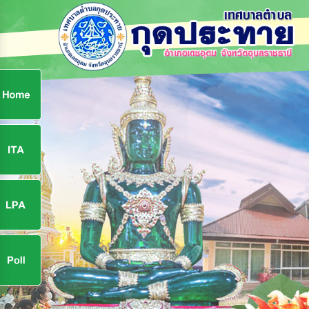
ก
9
9
จ