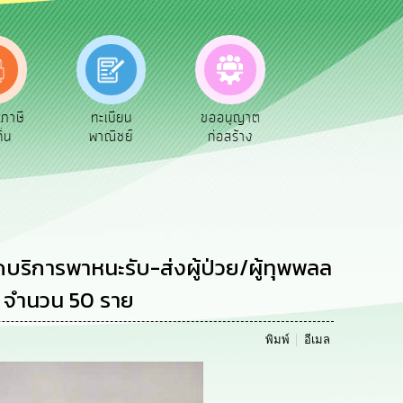
ทะเบียน
ขออนุญาต
คู่มือ
อำนาจหน้าท
พาณิชย์
ก่อสร้าง
ประชาชน
ิการพาหนะรับ-ส่งผู้ป่วย/ผู้ทุพพลล
 จำนวน 50 ราย
พิมพ์
อีเมล