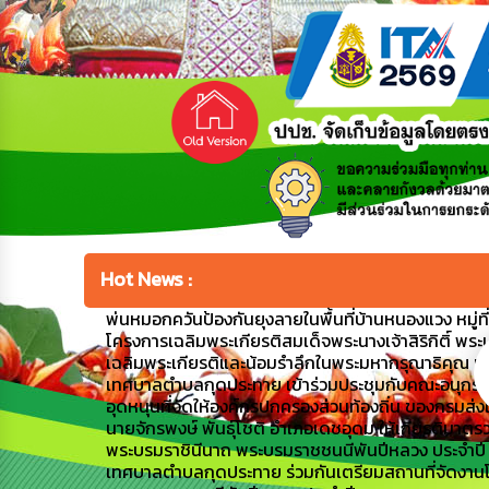
Hot News :
พ่นหมอกควันป้องกันยุงลายในพื้นที่บ้านหนองแวง หมู่ที่ 1
โครงการเฉลิมพระเกียรติสมเด็จพระนางเจ้าสิริกิติ์ พระ
เฉลิมพระเกียรติและน้อมรำลึกในพระมหากรุณาธิคุณ เ
เทศบาลตำบลกุดประทาย เข้าร่วมประชุมกับคณะอนุกรร
อุดหนุนที่จัดให้องค์กรปกครองส่วนท้องถิ่น ของกรมส่
นายจักรพงษ์ พันธุ์โชติ อำเภอเดชอุดม ให้เกียรติมาตรว
พระบรมราชินีนาถ พระบรมราชชนนีพันปีหลวง ประจำป
เทศบาลตำบลกุดประทาย ร่วมกันเตรียมสถานที่จัดงานโค