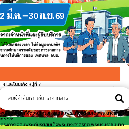
4 และโนนเค็ง หมู่ที่ 7
บรมราชินีนาถ พระบรมราชชนนีพันปีหลวง พิธีปล่อยพันธุ์สัตว์น้ำ
นื่องในโอกาสวันคล้ายวันพระราชสมภพฯ
มาธิการท้องถิ่น เทศบาลนคร เทศบาลเมือง เทศบาลตำบล และเงิน
งเสริมการปกครองส่วนท้องถิ่น
จเยี่ยมสถานที่จัดงานโครงการเฉลิมพระเกียรติสมเด็จพระนางเจ้าสิริกิติ
ี ๒๕๖๙
รงการเฉลิมพระเกียรติสมเด็จพระนางเจ้าสิริกิติ์ พระบรมราชินีนาถ