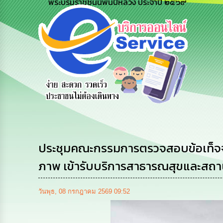
พระบรมราชชนนีพันปีหลวง ประจำปี ๒๕๖๙
e-Service
รียน
ร้องเรียน
ถามตอบ
บริการ
จริต
การบริหาร
Q&A
ออนไลน์
ทรัพยากร
บุคคล
ประชุมคณะกรรมการตรวจสอบข้อเท็จจร
ภาพ เข้ารับบริการสาธารณสุขและสถ
วันพุธ, 08 กรกฎาคม 2569 09:52