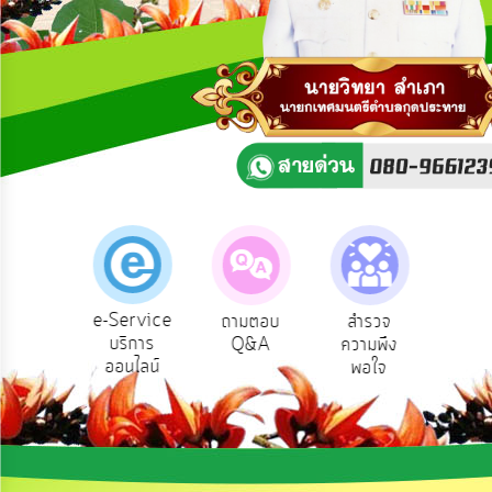
ความ
คิด
เห็น
แผน
ยุทธศาสตร์/
แผน
พัฒนา
การ
บริหาร/
พัฒนา
ทรัพยากร
บุคคล
e-Service
องเรียน
ถามตอบ
สำรวจ
ผู้รั
บริการ
รบริหาร
Q&A
ความพึง
ยัง
การ
ออนไลน์
ัพยากร
พอใจ
บริหาร
บุคคล
งาน
การ
ส่ง