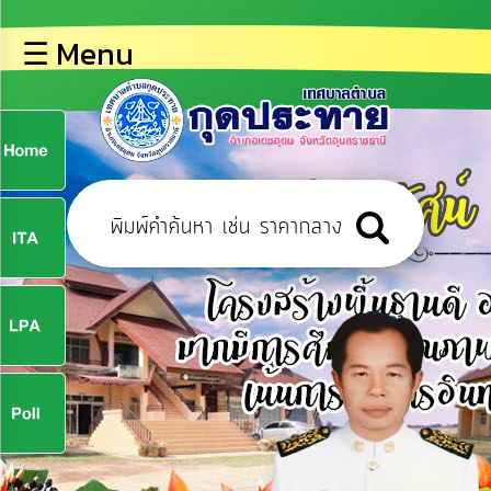
×
☰ Menu
lose
หน้า
หลัก
ข้อมูล
ก
พื้น
ฐาน
9
บุคลากร
ข่าว
ประชาสัมพันธ์
9
การ
ปฏิสัมพันธ์
ข้อมูล
จ
รับ
ฟัง