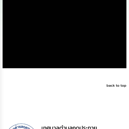
ดำเนิน
การ
เพื่อ
ป้องกัน
การ
ทุจริต
มาตรการ
ส่ง
เสริม
คุณธรรม
และ
ความ
โปร่งใส
back to top
ร้อง
เรียน
ร้อง
ทุกข์
e-
Service
เทศบาลตำบลกุดประทาย