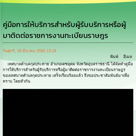
เสริม
ความ
โปร่งใส
คู่มือการให้บริการสำหรับผู้รับบริการหรือผู้
การ
มาติดต่อราชการงานทะเบียนราษฎร
จัด
ซื้อ
จัด
จ้าง
วันศุกร์, 18 มีนาคม 2565 13:24
พิมพ์
อีเมล
เทศบาลตำบลกุดประทาย อำเภอเดชอุดม จังหวัดอุบลราชธานี ได้จัดทำคู่มือ
การ
การให้บริการสำหรับผู้รับบริการหรือผู้มาติดต่อราชการงานทะเบียนราษฎร
เงิน
ของเทศบาลตำบลกุดประทาย เสร็จเรียบร้อยแล้ว จึงขอประชาสัมพันธ์มาเพื่อ
การ
ทราบ โดยทั่วกัน
คลัง
นโยบาย
Media
No
Gift
Policy
การ