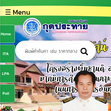
×
☰ Menu
lose
หน้า
หลัก
ข้อมูล
ก
พื้น
ฐาน
9
บุคลากร
ข่าว
ประชาสัมพันธ์
9
การ
ปฏิสัมพันธ์
ข้อมูล
จ
รับ
ฟัง