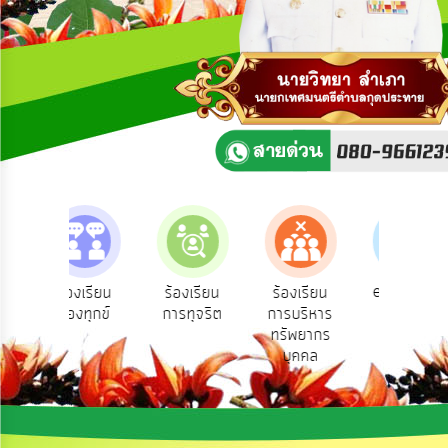
ความ
คิด
เห็น
แผน
ยุทธศาสตร์/
แผน
พัฒนา
การ
บริหาร/
พัฒนา
ทรัพยากร
บุคคล
e-Service
ร้องเรียน
ร้องเรียน
ร้องเรียน
บริการ
ร้องทุกข์
การทุจริต
การบริหาร
การ
ออนไลน์
ทรัพยากร
บริหาร
บุคคล
งาน
การ
ส่ง