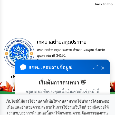
back to top
กิจการ
สภา
กิจการ
สภา
เทศบาลตำบลกุดประทาย
ท้อง
ถิ่น
เทศบาลตำบลกุดประทาย อำเภอเดชอุดม จังหวัด
ของ
อุบลราชธานี 34160.
เรา
โทร. 045-252970 โทรสาร. 045-252971 Email
×
แชท... สอบถามข้อมูล!
saraban@kudprathay.go.th
การ
จัดการ
ประชาชน มีภูมิคุ้มกัน พึ่งพาตนเอง พอเพียง เป็นสุข
ความ
เริ่มต้นการสนทนา 👋
รู้
กรุณากรอกชื่อของคุณเพื่อเริ่มแชทกับเจ้าหน้าที่
(เฉพาะในวันเวลาราชการ)
ข้อมูล
เว็บไซต์นี้มีการใช้งานคุกกี้เพื่อให้ท่านสามารถใช้บริการได้อย่างต่อ
การ
ติดต่อ
เนื่องและอำนวยความสะดวกในการใช้งานเว็บไซต์ รวมถึงช่วยให้
เราปรับปรุงการนำเสนอเนื้อหาให้ตรงตามความต้องการของท่าน