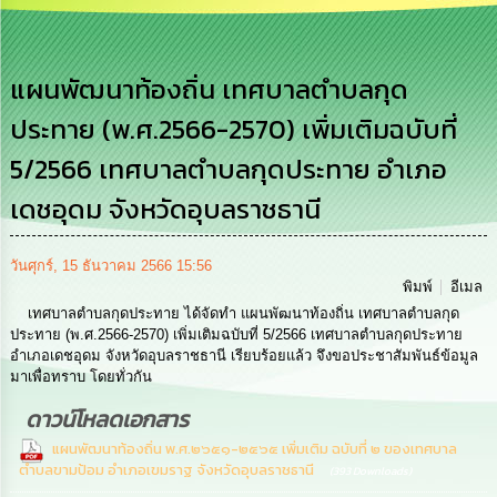
เสริม
ความ
โปร่งใส
แผนพัฒนาท้องถิ่น เทศบาลตำบลกุด
การ
ประทาย (พ.ศ.2566-2570) เพิ่มเติมฉบับที่
จัด
ซื้อ
5/2566 เทศบาลตำบลกุดประทาย อำเภอ
จัด
จ้าง
เดชอุดม จังหวัดอุบลราชธานี
การ
เงิน
วันศุกร์, 15 ธันวาคม 2566 15:56
การ
พิมพ์
อีเมล
คลัง
เทศบาลตำบลกุดประทาย ได้จัดทำ แผนพัฒนาท้องถิ่น เทศบาลตำบลกุด
ประทาย (พ.ศ.2566-2570) เพิ่มเติมฉบับที่ 5/2566 เทศบาลตำบลกุดประทาย
นโยบาย
อำเภอเดชอุดม จังหวัดอุบลราชธานี เรียบร้อยแล้ว จึงขอประชาสัมพันธ์ข้อมูล
No
มาเพื่อทราบ โดยทั่วกัน
Gift
ดาวน์โหลดเอกสาร
Policy
แผนพัฒนาท้องถิ่น พ.ศ.๒๖๕๑-๒๕๖๕ เพิ่มเติม ฉบับที่ ๒ ของเทศบาล
ตำบลขามป้อม อำเภอเขมราฐ จังหวัดอุบลราชธานี
(393 Downloads)
การ