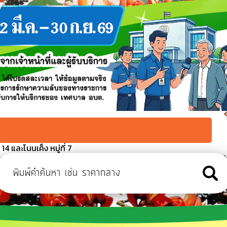
4 และโนนเค็ง หมู่ที่ 7
เตรียมสถานที่จัดงานโครงการเฉลิมพระเกียรติสมเด็จพระนางเจ้าสิริ
จำปี ๒๕๖๙
 สิงหาคม ๒๕๖๙