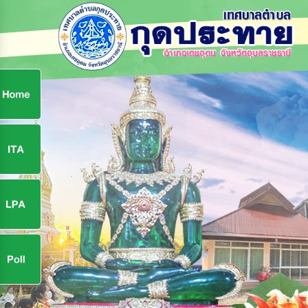
ก
9
9
จ