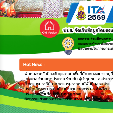
Hot News :
พ่นหมอกควันป้องกันยุงลายในพื้นที่บ้านหนองแวง หมู่ที่ 1
เทศบาลตำบลกุดประทาย ร่วมกับ ผู้นำชุมชนและประชาชน
ติ์ พระบรมราชินีนาถ พระบรมราชชนนีพันปีหลวง ประ
ประชุมสัญจร ประชุมหัวหน้าส่วนราชการ ประจำเดือน
ประชุมประจำเดือน สิงหาคม ๒๕๖๙
กิจกรรมเข้าแถวเคารพธงชาติ สวดมนต์ไหว้พระ